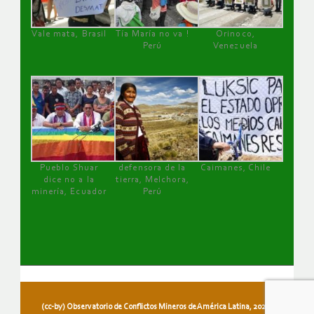
Vale mata, Brasil
Tía María no va !
Orinoco,
Perú
Venezuela
Pueblo Shuar
defensora de la
Caimanes, Chile
dice no a la
tierra, Melchora,
minería, Ecuador
Perú
(cc-by) Observatorio de Conflictos Mineros de América Latina, 2026