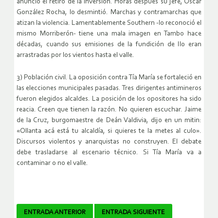
anunció el retiro de la inversión. Horas después su jefe, Óscar
González Rocha, lo desmintió. Marchas y contramarchas que
atizan la violencia. Lamentablemente Southern -lo reconoció el
mismo Morriberón- tiene una mala imagen en Tambo hace
décadas, cuando sus emisiones de la fundición de Ilo eran
arrastradas por los vientos hasta el valle.
3) Población civil. La oposición contra Tía María se fortaleció en
las elecciones municipales pasadas. Tres dirigentes antimineros
fueron elegidos alcaldes. La posición de los opositores ha sido
reacia. Creen que tienen la razón. No quieren escuchar. Jaime
de la Cruz, burgomaestre de Deán Valdivia, dijo en un mitin:
«Ollanta acá está tu alcaldía, si quieres te la metes al culo».
Discursos violentos y anarquistas no construyen. El debate
debe trasladarse al escenario técnico. Si Tía María va a
contaminar o no el valle.
Navegador
ENTRADA ANTERIOR
ENTRADA SIGUIENTE