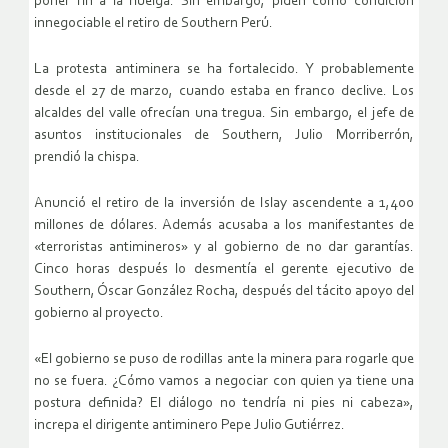
poner fin a la huelga. Sin embargo, piden como condición
innegociable el retiro de Southern Perú.
La protesta antiminera se ha fortalecido. Y probablemente
desde el 27 de marzo, cuando estaba en franco declive. Los
alcaldes del valle ofrecían una tregua. Sin embargo, el jefe de
asuntos institucionales de Southern, Julio Morriberrón,
prendió la chispa.
Anunció el retiro de la inversión de Islay ascendente a 1,400
millones de dólares. Además acusaba a los manifestantes de
«terroristas antimineros» y al gobierno de no dar garantías.
Cinco horas después lo desmentía el gerente ejecutivo de
Southern, Óscar González Rocha, después del tácito apoyo del
gobierno al proyecto.
«El gobierno se puso de rodillas ante la minera para rogarle que
no se fuera. ¿Cómo vamos a negociar con quien ya tiene una
postura definida? El diálogo no tendría ni pies ni cabeza»,
increpa el dirigente antiminero Pepe Julio Gutiérrez.