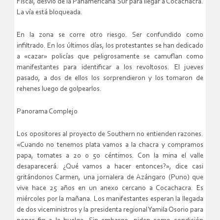
Fiscal, desvío de la Panamericana Sur para llegar a Cocachacra.
La vía está bloqueada.
En la zona se corre otro riesgo. Ser confundido como
infiltrado. En los últimos días, los protestantes se han dedicado
a «cazar» policías que peligrosamente se camuflan como
manifestantes para identificar a los revoltosos. El jueves
pasado, a dos de ellos los sorprendieron y los tomaron de
rehenes luego de golpearlos.
Panorama Complejo
Los opositores al proyecto de Southern no entienden razones.
«Cuando no tenemos plata vamos a la chacra y compramos
papa, tomates a 20 o 50 céntimos. Con la mina el valle
desaparecerá. ¿Qué vamos a hacer entonces?», dice casi
gritándonos Carmen, una jornalera de Azángaro (Puno) que
vive hace 25 años en un anexo cercano a Cocachacra. Es
miércoles por la mañana. Los manifestantes esperan la llegada
de dos viceministros y la presidenta regional Yamila Osorio para