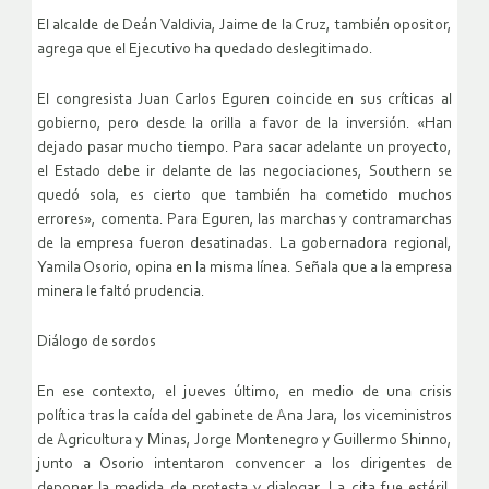
El alcalde de Deán Valdivia, Jaime de la Cruz, también opositor,
agrega que el Ejecutivo ha quedado deslegitimado.
El congresista Juan Carlos Eguren coincide en sus críticas al
gobierno, pero desde la orilla a favor de la inversión. «Han
dejado pasar mucho tiempo. Para sacar adelante un proyecto,
el Estado debe ir delante de las negociaciones, Southern se
quedó sola, es cierto que también ha cometido muchos
errores», comenta. Para Eguren, las marchas y contramarchas
de la empresa fueron desatinadas. La gobernadora regional,
Yamila Osorio, opina en la misma línea. Señala que a la empresa
minera le faltó prudencia.
Diálogo de sordos
En ese contexto, el jueves último, en medio de una crisis
política tras la caída del gabinete de Ana Jara, los viceministros
de Agricultura y Minas, Jorge Montenegro y Guillermo Shinno,
junto a Osorio intentaron convencer a los dirigentes de
deponer la medida de protesta y dialogar. La cita fue estéril.