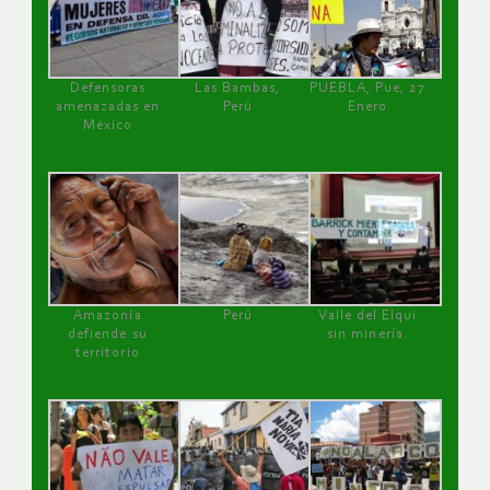
Defensoras
Las Bambas,
PUEBLA, Pue, 27
amenazadas en
Perú
Enero
México
Amazonía
Perú
Valle del Elqui
defiende su
sin minería.
territorio