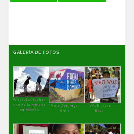
de
artículos
GALERÌA DE FOTOS
Wirakutas luchan
contra la minería
No a Dominga,
VALE mata,
en México
Chile
Brasil