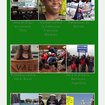
Valle de Elqui
Atentan contra
Defensoras de
sin minería.
la Defensora
Bolivia
Chile
Francisca
Márquez
Protestas contra
No a la minería ,
VALE, Brasil
Bariloche,
Argentina