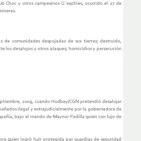
ub Choc y otros campesinos Q´eqchies, ocurrido el 27 de
mineras.
s de comunidades despojadas de sus tierras; destruido,
e los desalojos y otros ataques; homicidios y persecución
 septiembre, 2009, cuando Hudbay/CGN pretendió desalojar
mpañados ilegal y extrajudicialmente por la gobernadora de
mpañía, bajo el mando de Maynor Padilla quien con lujo de
ra quien logró huir protegida por guardias de seguridad