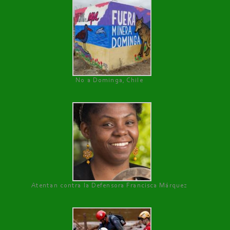
No a Dominga, Chile
Atentan contra la Defensora Francisca Márquez