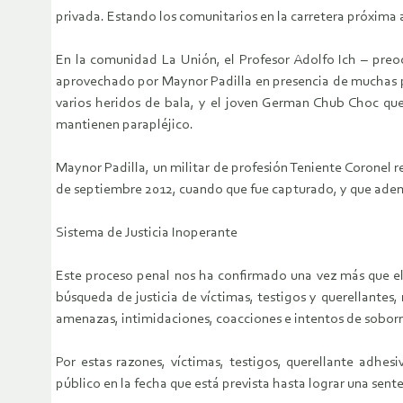
privada. Estando los comunitarios en la carretera próxima
En la comunidad La Unión, el Profesor Adolfo Ich – pre
aprovechado por Maynor Padilla en presencia de muchas pe
varios heridos de bala, y el joven German Chub Choc qu
mantienen parapléjico.
Maynor Padilla, un militar de profesión Teniente Coronel r
de septiembre 2012, cuando que fue capturado, y que ademá
Sistema de Justicia Inoperante
Este proceso penal nos ha confirmado una vez más que el 
búsqueda de justicia de víctimas, testigos y querellantes
amenazas, intimidaciones, coacciones e intentos de sobor
Por estas razones, víctimas, testigos, querellante adhes
público en la fecha que está prevista hasta lograr una sent