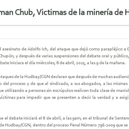
erman Chub, Victimas de la minería d
l asesinato de Adolfo Ich, del ataque que dejó como parapléjico a
hupón, y después de varias suspensiones del debate oral y público, 
bate Iniciara el día miércoles, 8 de abril, 2015, a las 9 de la mañana.
s ataques de la Hudbay/CGN declaran que después de muchas audienci
lo del proceso y de que al sindicado, a sus abogados, a las misma
ue utilizando a personas sin escrúpulos realicen toda clase de mani
 víctimas para impedir que se presenten a decir la verdad y a exigi
e el debate iniciará el 8 de abril, a las 9am, en el tribunal de Sente
 de Hudbay/CGN, dentro del proceso Penal Número 796-2009 que se s