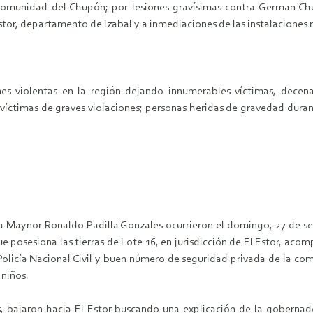
 comunidad del Chupón; por lesiones gravísimas contra German Ch
or, departamento de Izabal y a inmediaciones de las instalaciones 
 violentas en la región dejando innumerables víctimas, decena
íctimas de graves violaciones; personas heridas de gravedad durant
 a Maynor Ronaldo Padilla Gonzales ocurrieron el domingo, 27 de
e posesiona las tierras de Lote 16, en jurisdicción de El Estor, aco
licía Nacional Civil y buen número de seguridad privada de la co
 niños.
 bajaron hacia El Estor buscando una explicación de la gobernado