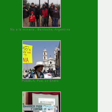
No a la minería , Bariloche, Argentina
PUEBLA, Pue, 27 Enero