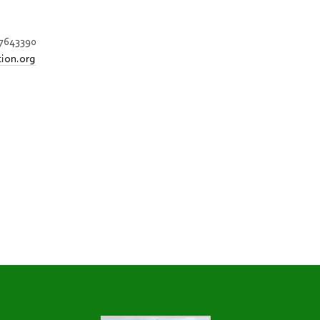
57643390
ion.org