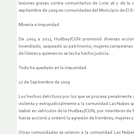
lesiones graves contra comunitarios de Lote 16 y de la
septiembre de 2009 en comunidades del Municipio de El Est
Mineria e Impunidad
De 2004 a 2011, Hudbay/CGN promovió diversas acciones
incendiado, saqueado su patrimonio; mujeres campesinas v
de líderes a quienes no se les ha hecho justicia.
Todo ha quedado en la impunidad.
27 de Septiembre de 2009
Los hechos delictivos por los que se procesa penalmente
violenta y extrajudicialmente a la comunidad Las Nubes qu
Izabal en vehículos de la Hudbay/CGN, por miembros de Po
fuerza accionó y ordenó la agresión de hombres, mujeres y
Otras comunidades se unieron a la comunidad Las Nubes,