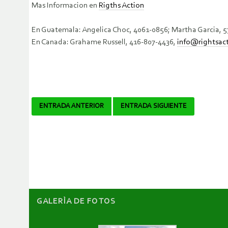
Mas Informacion en
Rigths Action
En Guatemala: Angelica Choc, 4061-0856; Martha Garcia, 
En Canada: Grahame Russell, 416-807-4436,
info@rightsact
Navegador
ENTRADA ANTERIOR
ENTRADA SIGUIENTE
de
artículos
GALERÌA DE FOTOS