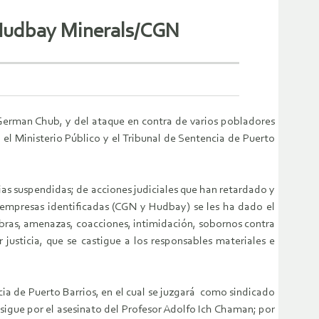
e Hudbay Minerals/CGN
 German Chub, y del ataque en contra de varios pobladores
el Ministerio Público y el Tribunal de Sentencia de Puerto
as suspendidas; de acciones judiciales que han retardado y
s empresas identificadas (CGN y Hudbay) se les ha dado el
obras, amenazas, coacciones, intimidación, sobornos contra
r justicia, que se castigue a los responsables materiales e
ncia de Puerto Barrios, en el cual se juzgará como sindicado
igue por el asesinato del Profesor Adolfo Ich Chaman; por