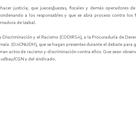
er justicia; que jueces/juezas, fiscales y demás operadores de ju
 condenando a los responsables y que se abra proceso contra los 
ernadora de Izabal.
 la Discriminación y el Racismo (CODIRSA), a la Procuraduría de De
ala (OACNUDH), que se hagan presentes durante el debate para gara
urran actos de racismo y discriminación contra ellos. Que sean obser
a Hudbay/CGN y del sindicado.