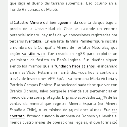
que diga el dueño del terreno superficial. Eso ocurrió en el
Fundo Rinconada de Maipú.
El
Catastro Minero del Sernageomin
da cuenta de que bajo el
predio de la Universidad de Chile se esconde un enorme
potencial minero: hay más de 40 concesiones registradas por
terceros (
ver tabla
). En esa lista, la Mina Panales figura inscrita
a nombre de la Compañía Minera de Fosfatos Naturales, que
según
su sitio web
, fue creada en 1988 para explotar un
yacimiento de fosfato en Bahía Inglesa. Sus dueños siguen
siendo los mismos que la
fundaron hace 27 años
: el ingeniero
en minas Víctor Petermann Fernández –que hoy la controla a
través de Inversiones VPF SpA–, su hermana María Victoria y
Patricio Campos Poblete. Esa sociedad nada tiene que ver con
Branko Donoso, salvo porque le arrienda sus pertenencias en
medio de una zona protegida. El precio acordado: 12,5% de las
ventas de mineral que registre Minera Esparta (ex Minera
Española Chile), o un mínimo de $5 millones al mes. Fue
ese
contrato
, firmado cuando la empresa de Donoso ya llevaba al
menos cuatro meses de operaciones ilegales, el que formalizó