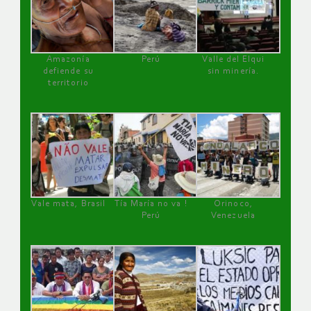
Amazonía
Perú
Valle del Elqui
defiende su
sin minería.
territorio
Vale mata, Brasil
Tía María no va !
Orinoco,
Perú
Venezuela