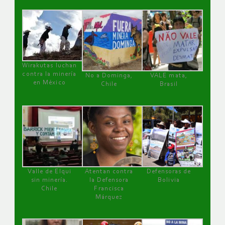
Wirakutas luchan
contra la minería
No a Dominga,
VALE mata,
en México
Chile
Brasil
Valle de Elqui
Atentan contra
Defensoras de
sin minería.
la Defensora
Bolivia
Chile
Francisca
Márquez