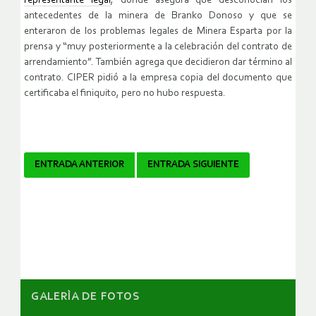
representante legal
, donde asegura que desconocían los
antecedentes de la minera de Branko Donoso y que se
enteraron de los problemas legales de Minera Esparta por la
prensa y “muy posteriormente a la celebración del contrato de
arrendamiento”. También agrega que decidieron dar término al
contrato. CIPER pidió a la empresa copia del documento que
certificaba el finiquito, pero no hubo respuesta.
Navegador
ENTRADA ANTERIOR
ENTRADA SIGUIENTE
de
artículos
GALERÌA DE FOTOS