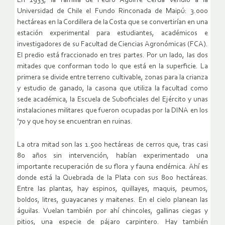
En 1933, la familia de Pedro Aguirre Cerda vendió a la
Universidad de Chile el Fundo Rinconada de Maipú: 3.000
hectáreas en la Cordillera de la Costa que se convertirían en una
estación experimental para estudiantes, académicos e
investigadores de su Facultad de Ciencias Agronómicas (FCA).
El predio está fraccionado en tres partes. Por un lado, las dos
mitades que conforman todo lo que está en la superficie. La
primera se divide entre terreno cultivable, zonas para la crianza
y estudio de ganado, la casona que utiliza la facultad como
sede académica, la Escuela de Suboficiales del Ejército y unas
instalaciones militares que fueron ocupadas por la DINA en los
’70 y que hoy se encuentran en ruinas.
La otra mitad son las 1.500 hectáreas de cerros que, tras casi
80 años sin intervención, habían experimentado una
importante recuperación de su flora y fauna endémica. Ahí es
donde está la Quebrada de la Plata con sus 800 hectáreas.
Entre las plantas, hay espinos, quillayes, maquis, peumos,
boldos, litres, guayacanes y maitenes. En el cielo planean las
águilas. Vuelan también por ahí chincoles, gallinas ciegas y
pitios, una especie de pájaro carpintero. Hay también