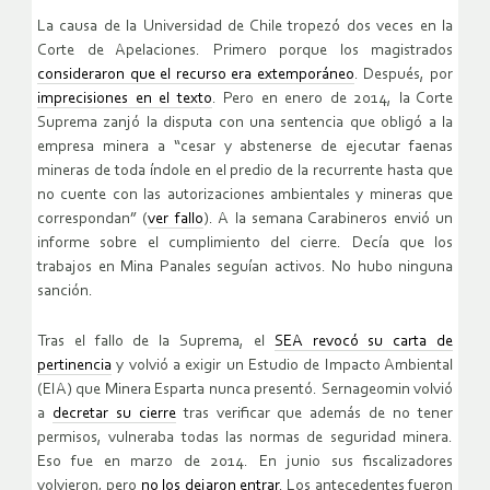
La causa de la Universidad de Chile tropezó dos veces en la
Corte de Apelaciones. Primero porque los magistrados
consideraron que el recurso era extemporáneo
. Después, por
imprecisiones en el texto
. Pero en enero de 2014, la Corte
Suprema zanjó la disputa con una sentencia que obligó a la
empresa minera a “cesar y abstenerse de ejecutar faenas
mineras de toda índole en el predio de la recurrente hasta que
no cuente con las autorizaciones ambientales y mineras que
correspondan” (
ver fallo
). A la semana Carabineros envió un
informe sobre el cumplimiento del cierre. Decía que los
trabajos en Mina Panales seguían activos. No hubo ninguna
sanción.
Tras el fallo de la Suprema, el
SEA revocó su carta de
pertinencia
y volvió a exigir un Estudio de Impacto Ambiental
(EIA) que Minera Esparta nunca presentó. Sernageomin volvió
a
decretar su cierre
tras verificar que además de no tener
permisos, vulneraba todas las normas de seguridad minera.
Eso fue en marzo de 2014. En junio sus fiscalizadores
volvieron, pero
no los dejaron entrar
. Los antecedentes fueron