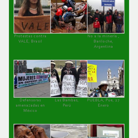
Protestas contra
No a la minería ,
VALE, Brasil
Bariloche,
Argentina
Defensoras
Las Bambas,
PUEBLA, Pue, 27
amenazadas en
Perú
Enero
México