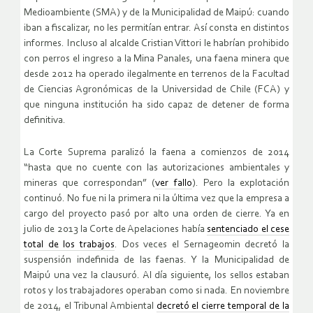
Medioambiente (SMA) y de la Municipalidad de Maipú: cuando
iban a fiscalizar, no les permitían entrar. Así consta en distintos
informes. Incluso al alcalde Cristian Vittori le habrían prohibido
con perros el ingreso a la Mina Panales, una faena minera que
desde 2012 ha operado ilegalmente en terrenos de la Facultad
de Ciencias Agronómicas de la Universidad de Chile (FCA) y
que ninguna institución ha sido capaz de detener de forma
definitiva.
La Corte Suprema paralizó la faena a comienzos de 2014
“hasta que no cuente con las autorizaciones ambientales y
mineras que correspondan” (
ver fallo
). Pero la explotación
continuó. No fue ni la primera ni la última vez que la empresa a
cargo del proyecto pasó por alto una orden de cierre. Ya en
julio de 2013 la Corte de Apelaciones había
sentenciado el cese
total de los trabajos
. Dos veces el Sernageomin decretó la
suspensión indefinida de las faenas. Y la Municipalidad de
Maipú una vez la clausuró. Al día siguiente, los sellos estaban
rotos y los trabajadores operaban como si nada. En noviembre
de 2014, el Tribunal Ambiental
decretó el cierre temporal de la