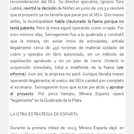
reconsideración del SEA. Su director ejecutivo, Ignacio Toro
Labbé,
revirtió la decisión
de Núñez en junio de 2013 y resolvió
que el proyecto ya no tendría que pasar por el SEIA. Dos meses
antes, la municipalidad
había clausurado la faena porque no
tenía patente
. Pero la mina siguió operando como si nada. Por
esos mismos días, Sernageomin fue a la quebrada y constató
que la minera, sin avisar inicio de actividades, extraía
ilegalmente cerca de 450 ton/mes de material oxidado de
cobre y operaba sin libro autorizado, sin un método de
explotación aprobado y sin un plan de cierre. Ordenó la
suspensión inmediata, total e indefinida de la faena (
ver
informe
). Aun así, la empresa no paró. Aunque llevaba meses
operando ilegalmente, el vuelco del SEIA cambió por completo
el escenario. Sernageomin tuvo que echar pie atrás y
aprobar
el proyecto
. Por poco tiempo, Minera Esparta operó
“legalmente” en la Quebrada de la Plata.
LA OTRA ESTRATEGIA DE ESPARTA
Durante la primera mitad de 2013, Minera Esparta dejó en