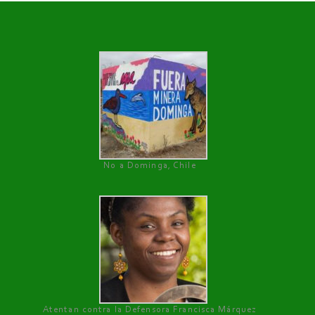
No a Dominga, Chile
Atentan contra la Defensora Francisca Márquez