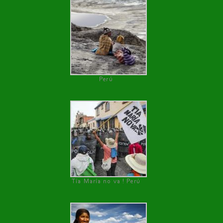
Perú
Tía María no va ! Perú