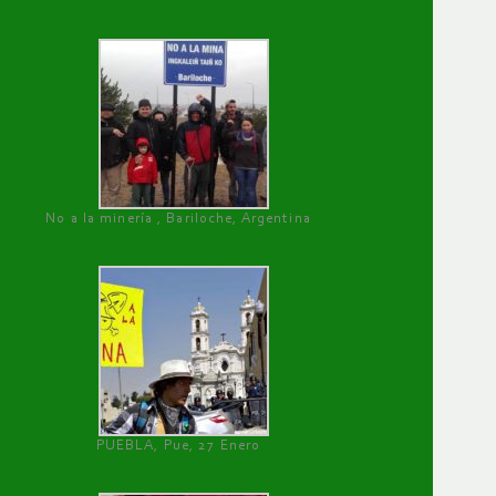
No a la minería , Bariloche, Argentina
PUEBLA, Pue, 27 Enero