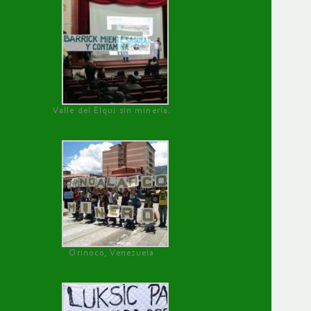
Valle del Elqui sin minería.
Orinoco, Venezuela