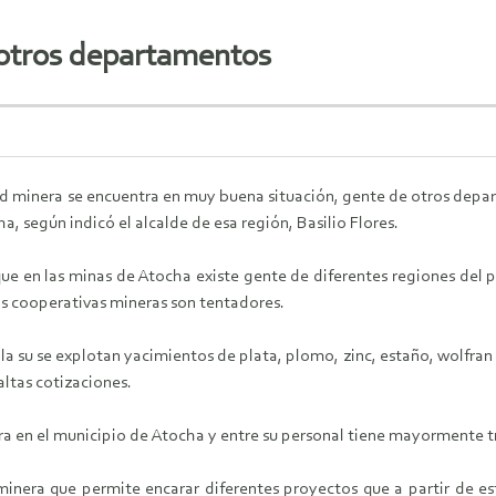
 otros departamentos
ad minera se encuentra en muy buena situación, gente de otros depa
a, según indicó el alcalde de esa región, Basilio Flores.
e en las minas de Atocha existe gente de diferentes regiones del 
as cooperativas mineras son tentadores.
la su se explotan yacimientos de plata, plomo, zinc, estaño, wolfran
altas cotizaciones.
a en el municipio de Atocha y entre su personal tiene mayormente tr
a minera que permite encarar diferentes proyectos que a partir de e