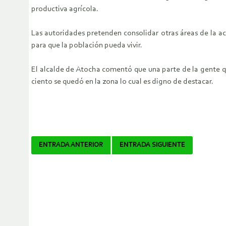
productiva agrícola.
Las autoridades pretenden consolidar otras áreas de la a
para que la población pueda vivir.
El alcalde de Atocha comentó que una parte de la gente qu
ciento se quedó en la zona lo cual es digno de destacar.
Navegador
ENTRADA ANTERIOR
ENTRADA SIGUIENTE
de
artículos