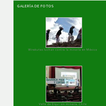
GALERÌA DE FOTOS
Wirakutas luchan contra la minería en México
Valle de Elqui sin minería. Chile