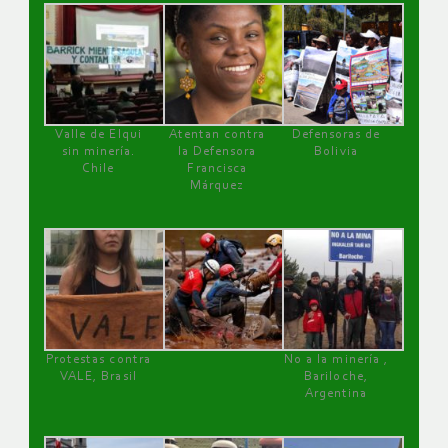
Valle de Elqui
Atentan contra
Defensoras de
sin minería.
la Defensora
Bolivia
Chile
Francisca
Márquez
Protestas contra
No a la minería ,
VALE, Brasil
Bariloche,
Argentina