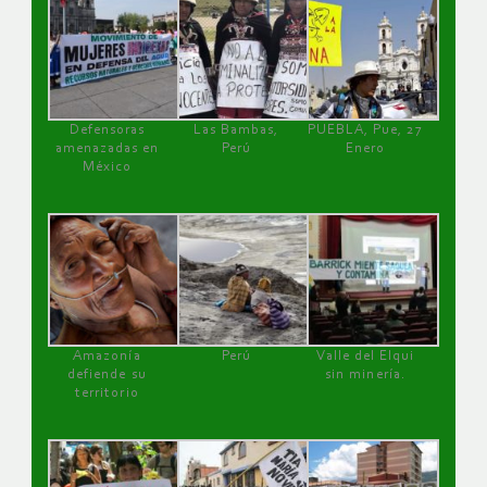
Defensoras
Las Bambas,
PUEBLA, Pue, 27
amenazadas en
Perú
Enero
México
Amazonía
Perú
Valle del Elqui
defiende su
sin minería.
territorio