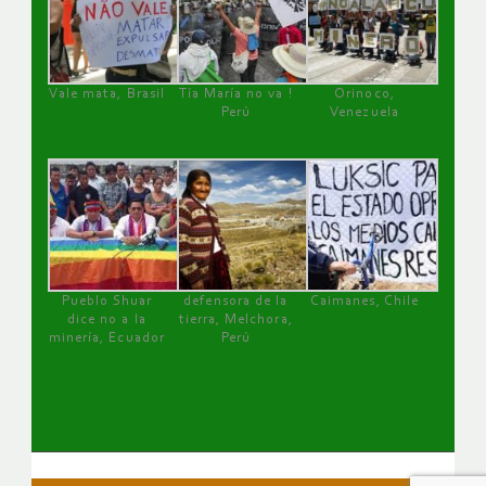
Vale mata, Brasil
Tía María no va !
Orinoco,
Perú
Venezuela
Pueblo Shuar
defensora de la
Caimanes, Chile
dice no a la
tierra, Melchora,
minería, Ecuador
Perú