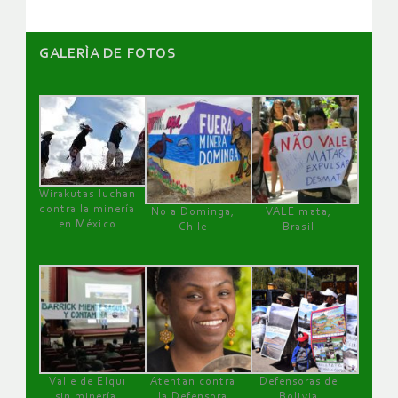
GALERÌA DE FOTOS
Wirakutas luchan
contra la minería
No a Dominga,
VALE mata,
en México
Chile
Brasil
Valle de Elqui
Atentan contra
Defensoras de
sin minería.
la Defensora
Bolivia