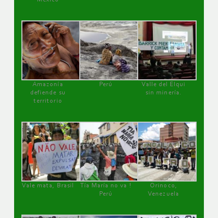
Amazonía
Perú
Valle del Elqui
defiende su
sin minería.
territorio
Vale mata, Brasil
Tía María no va !
Orinoco,
Perú
Venezuela