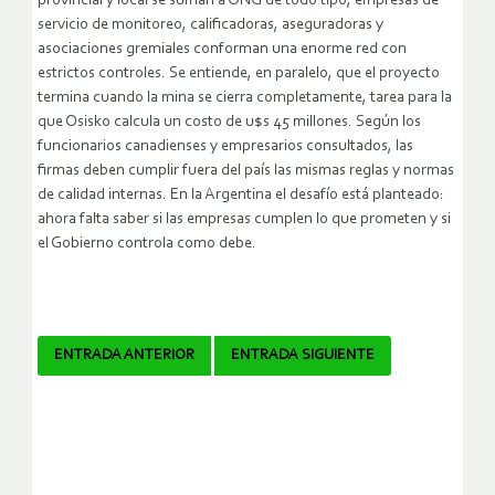
provincial y local se suman a ONG de todo tipo, empresas de
servicio de monitoreo, calificadoras, aseguradoras y
asociaciones gremiales conforman una enorme red con
estrictos controles. Se entiende, en paralelo, que el proyecto
termina cuando la mina se cierra completamente, tarea para la
que Osisko calcula un costo de u$s 45 millones. Según los
funcionarios canadienses y empresarios consultados, las
firmas deben cumplir fuera del país las mismas reglas y normas
de calidad internas. En la Argentina el desafío está planteado:
ahora falta saber si las empresas cumplen lo que prometen y si
el Gobierno controla como debe.
Navegador
ENTRADA ANTERIOR
ENTRADA SIGUIENTE
de
artículos