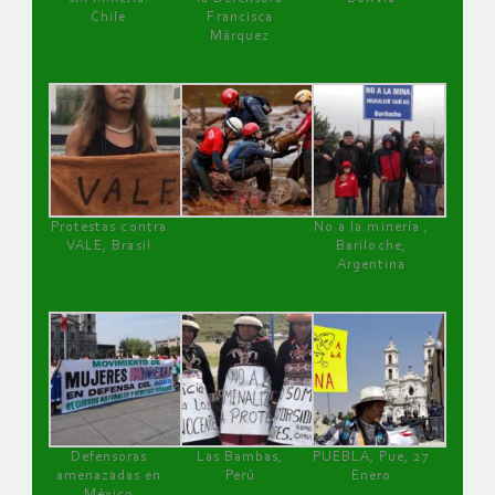
Chile
Francisca
Márquez
Protestas contra
No a la minería ,
VALE, Brasil
Bariloche,
Argentina
Defensoras
Las Bambas,
PUEBLA, Pue, 27
amenazadas en
Perú
Enero
México