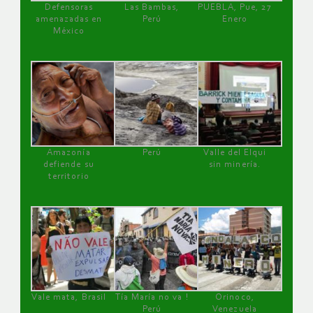
Defensoras
Las Bambas,
PUEBLA, Pue, 27
amenazadas en
Perú
Enero
México
Amazonía
Perú
Valle del Elqui
defiende su
sin minería.
territorio
Vale mata, Brasil
Tía María no va !
Orinoco,
Perú
Venezuela