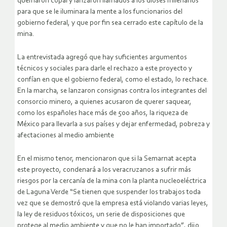
quemaron copal y lanzaron llamados a los dioses milenarios
para que se le iluminara la mente a los funcionarios del
gobierno federal, y que por fin sea cerrado este capítulo de la
mina.
La entrevistada agregó que hay suficientes argumentos
técnicos y sociales para darle el rechazo a este proyecto y
confían en que el gobierno federal, como el estado, lo rechace.
En la marcha, se lanzaron consignas contra los integrantes del
consorcio minero, a quienes acusaron de querer saquear,
como los españoles hace más de 500 años, la riqueza de
México para llevarla a sus países y dejar enfermedad, pobreza y
afectaciones al medio ambiente
En el mismo tenor, mencionaron que si la Semarnat acepta
este proyecto, condenará a los veracruzanos a sufrir más
riesgos por la cercanía de la mina con la planta nucleoeléctrica
de Laguna Verde “Se tienen que suspender los trabajos toda
vez que se demostró que la empresa está violando varias leyes,
la ley de residuos tóxicos, un serie de disposiciones que
protege al medio ambiente y que no le han importado”, dijo.