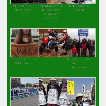
Valle de Elqui
Atentan contra
Defensoras de
sin minería.
la Defensora
Bolivia
Chile
Francisca
Márquez
Protestas contra
No a la minería ,
VALE, Brasil
Bariloche,
Argentina