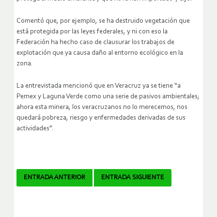
Comentó que, por ejemplo, se ha destruido vegetación que
está protegida por las leyes federales, y ni con eso la
Federación ha hecho caso de clausurar los trabajos de
explotación que ya causa daño al entorno ecológico en la
zona.
La entrevistada mencionó que en Veracruz ya se tiene “a
Pemex y Laguna Verde como una serie de pasivos ambientales;
ahora esta minera, los veracruzanos no lo merecemos, nos
quedará pobreza, riesgo y enfermedades derivadas de sus
actividades”.
Navegador
ENTRADA ANTERIOR
ENTRADA SIGUIENTE
de