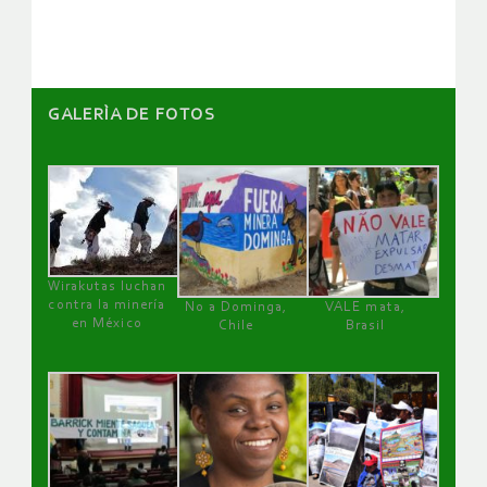
artículos
GALERÌA DE FOTOS
Wirakutas luchan
contra la minería
No a Dominga,
VALE mata,
en México
Chile
Brasil