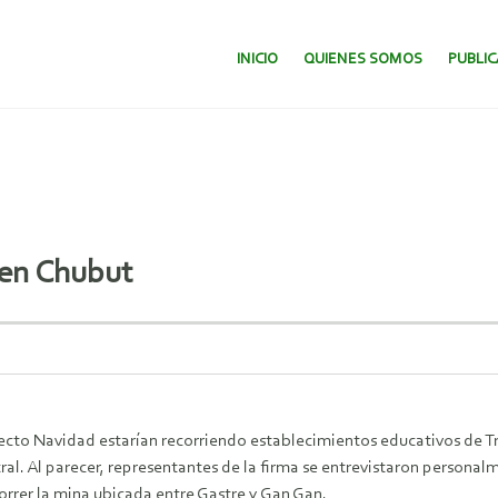
SALTAR AL CONTENIDO.
INICIO
QUIENES SOMOS
PUBLI
 en Chubut
cto Navidad estarían recorriendo establecimientos educativos de Tre
ral. Al parecer, representantes de la firma se entrevistaron personal
orrer la mina ubicada entre Gastre y Gan Gan.