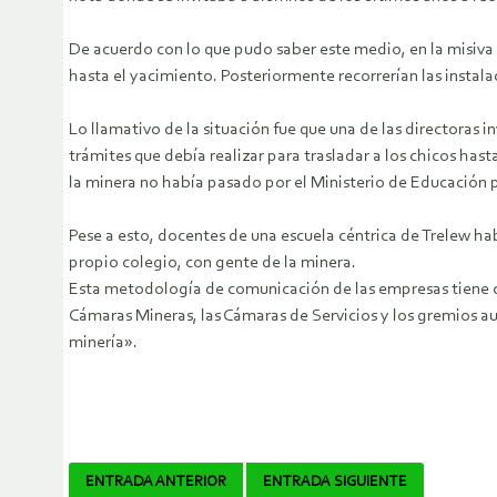
De acuerdo con lo que pudo saber este medio, en la misiva 
hasta el yacimiento. Posteriormente recorrerían las instala
Lo llamativo de la situación fue que una de las directoras
trámites que debía realizar para trasladar a los chicos has
la minera no había pasado por el Ministerio de Educación pro
Pese a esto, docentes de una escuela céntrica de Trelew ha
propio colegio, con gente de la minera.
Esta metodología de comunicación de las empresas tiene c
Cámaras Mineras, las Cámaras de Servicios y los gremios au
minería».
Navegador
ENTRADA ANTERIOR
ENTRADA SIGUIENTE