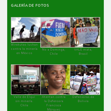
GALERÌA DE FOTOS
Wirakutas luchan
contra la minería
No a Dominga,
VALE mata,
en México
Chile
Brasil
Valle de Elqui
Atentan contra
Defensoras de
sin minería.
la Defensora
Bolivia
Chile
Francisca
Márquez