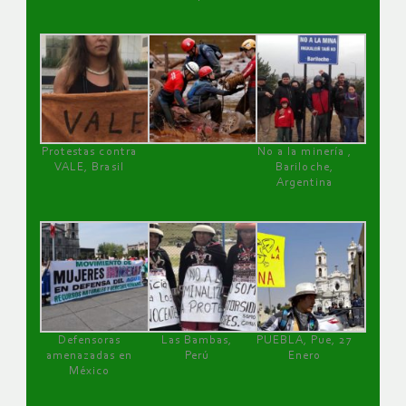
Protestas contra
No a la minería ,
VALE, Brasil
Bariloche,
Argentina
Defensoras
Las Bambas,
PUEBLA, Pue, 27
amenazadas en
Perú
Enero
México