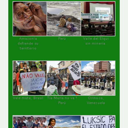
Amazonía
Perú
Valle del Elqui
defiende su
sin minería.
territorio
Vale mata, Brasil
Tía María no va !
Orinoco,
Perú
Venezuela