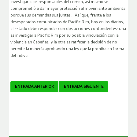
investigar a los responsables del crimen, así mismo se
comprometió a dar mayor protección al movimiento ambiental
porque sus demandas sus juntas. Así que, frente a los
desesperados comunicados de Pacific Rim, hoy en los diarios,
el Estado debe responder con dos acciones contundentes: una
es investigar a Pacific Rim por su posible vinculación con la
violencia en Cabañas, y la otra es ratificar la decisión de no
permitir la minería aprobando una ley que la prohíba en forma
definitiva.
Navegador
ENTRADA ANTERIOR
ENTRADA SIGUIENTE
de
artículos