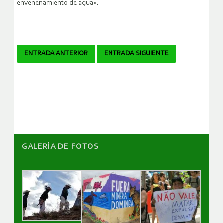
envenenamiento de agua».
Navegador
ENTRADA ANTERIOR
ENTRADA SIGUIENTE
de
artículos
GALERÌA DE FOTOS