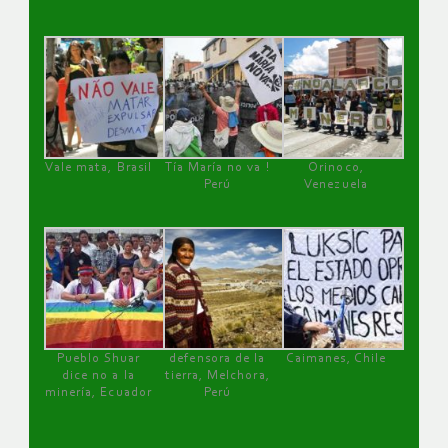
Vale mata, Brasil
Tía María no va !
Orinoco,
Perú
Venezuela
Pueblo Shuar
defensora de la
Caimanes, Chile
dice no a la
tierra, Melchora,
minería, Ecuador
Perú