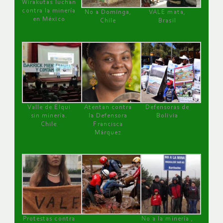
Wirakutas luchan
contra la minería
No a Dominga,
VALE mata,
en México
Chile
Brasil
Valle de Elqui
Atentan contra
Defensoras de
sin minería.
la Defensora
Bolivia
Chile
Francisca
Márquez
Protestas contra
No a la minería ,