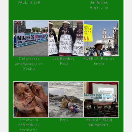
VALE, Brasil
Bariloche,
Argentina
Defensoras
Las Bambas,
PUEBLA, Pue, 27
amenazadas en
Perú
Enero
México
Amazonía
Perú
Valle del Elqui
defiende su
sin minería.
territorio