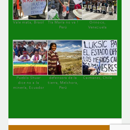
Vale mata, Brasil
Tía María no va !
Orinoco,
Perú
Venezuela
Pueblo Shuar
defensora de la
Caimanes, Chile
dice no a la
tierra, Melchora,
minería, Ecuador
Perú