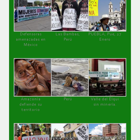
Defensoras
Las Bambas,
PUEBLA, Pue, 27
amenazadas en
Perú
Enero
México
Amazonía
Perú
Valle del Elqui
defiende su
sin minería.
territorio