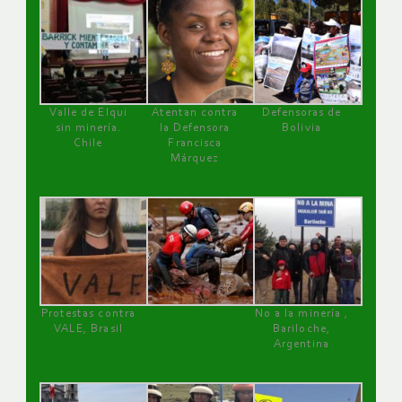
Valle de Elqui
Atentan contra
Defensoras de
sin minería.
la Defensora
Bolivia
Chile
Francisca
Márquez
Protestas contra
No a la minería ,
VALE, Brasil
Bariloche,
Argentina