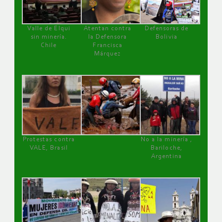
Valle de Elqui
Atentan contra
Defensoras de
sin minería.
la Defensora
Bolivia
Chile
Francisca
Márquez
Protestas contra
No a la minería ,
VALE, Brasil
Bariloche,
Argentina