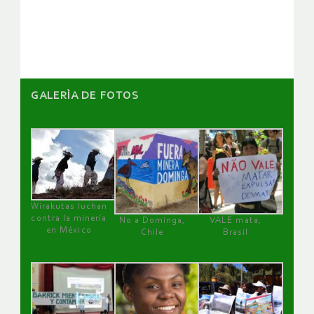
artículos
GALERÌA DE FOTOS
Wirakutas luchan
contra la minería
No a Dominga,
VALE mata,
en México
Chile
Brasil