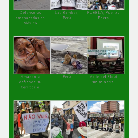
Defensoras
Las Bambas,
PUEBLA, Pue, 27
amenazadas en
Perú
Enero
México
Amazonía
Perú
Valle del Elqui
defiende su
sin minería.
territorio