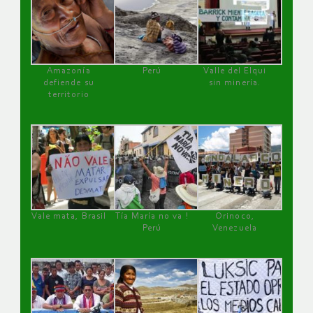
Amazonía
Perú
Valle del Elqui
defiende su
sin minería.
territorio
Vale mata, Brasil
Tía María no va !
Orinoco,
Perú
Venezuela