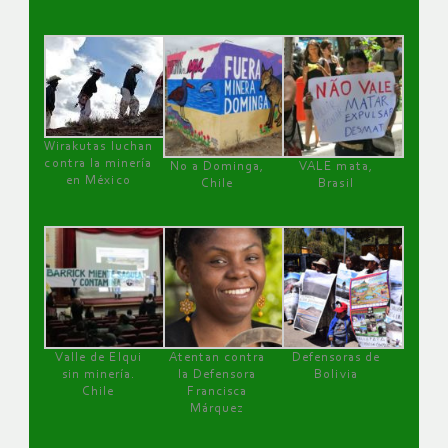
Wirakutas luchan
contra la minería
No a Dominga,
VALE mata,
en México
Chile
Brasil
Valle de Elqui
Atentan contra
Defensoras de
sin minería.
la Defensora
Bolivia
Chile
Francisca
Márquez