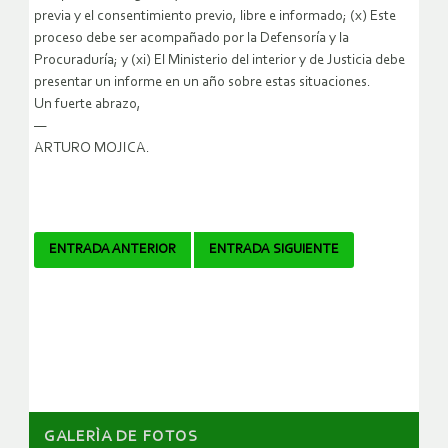
previa y el consentimiento previo, libre e informado; (x) Este
proceso debe ser acompañado por la Defensoría y la
Procuraduría; y (xi) El Ministerio del interior y de Justicia debe
presentar un informe en un año sobre estas situaciones.
Un fuerte abrazo,
—
ARTURO MOJICA.
Navegador
ENTRADA ANTERIOR
ENTRADA SIGUIENTE
de
artículos
GALERÌA DE FOTOS