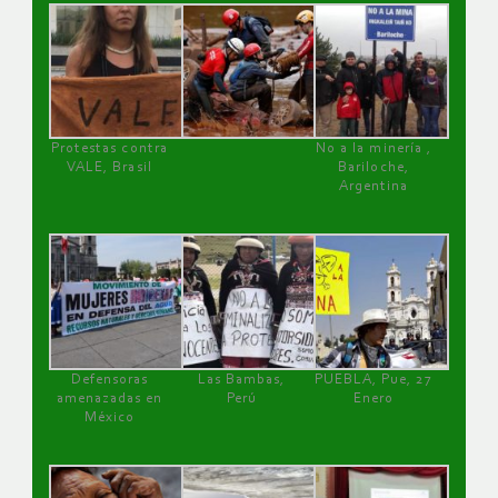
Protestas contra
No a la minería ,
VALE, Brasil
Bariloche,
Argentina
Defensoras
Las Bambas,
PUEBLA, Pue, 27
amenazadas en
Perú
Enero
México