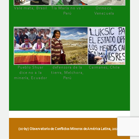
Vale mata, Brasil
Tía María no va !
Orinoco,
Perú
Venezuela
Pueblo Shuar
defensora de la
Caimanes, Chile
dice no a la
tierra, Melchora,
minería, Ecuador
Perú
(cc-by) Observatorio de Conflictos Mineros de América Latina, 2026