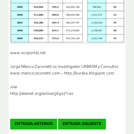
www.ecoportal.net
Jorge Manco Zaconetti es Investigador UNMSM y Consultor.
www.mancozaconetti.com – http://kuraka.blogspot.com
Alai
http://alainet.org/active/36907?=es
Navegador
ENTRADA ANTERIOR
ENTRADA SIGUIENTE