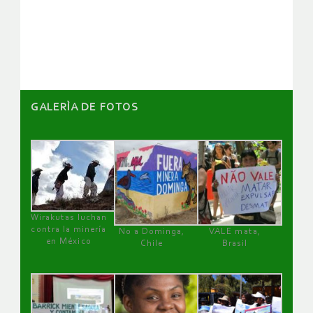
de
artículos
GALERÌA DE FOTOS
Wirakutas luchan
contra la minería
No a Dominga,
VALE mata,
en México
Chile
Brasil