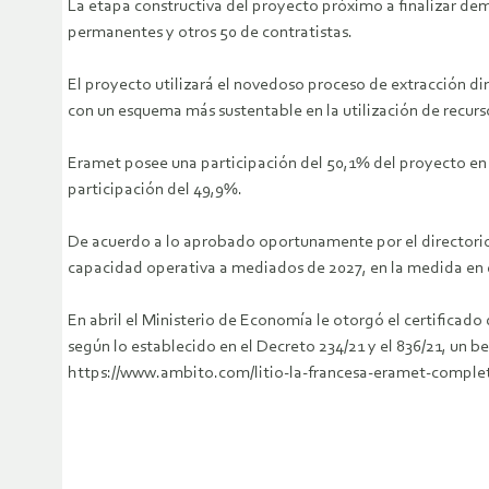
La etapa constructiva del proyecto próximo a finalizar de
permanentes y otros 50 de contratistas.
El proyecto utilizará el novedoso proceso de extracción dire
con un esquema más sustentable en la utilización de recur
Eramet posee una participación del 50,1% del proyecto en a
participación del 49,9%.
De acuerdo a lo aprobado oportunamente por el directorio 
capacidad operativa a mediados de 2027, en la medida en q
En abril el Ministerio de Economía le otorgó el certificado
según lo establecido en el Decreto 234/21 y el 836/21, un b
https://www.ambito.com/litio-la-francesa-eramet-complet