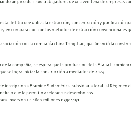
mandó un pico de 1.100 trabajadores de una veintena de empresas cont
cta de litio que utiliza la extracción, concentración y purificación p
sos, en comparación con los métodos de extracción convencionales qu
sociación con la compañía china Tsingshan, que financió la construcc
de la compañía, se espera que la producción de la Etapa II comienc
ue se logra iniciar la construcción a mediados de 2024.
 de inscripción a Eramine Sudamérica -subsidiaria local- al Régimen 
eneficio que le permitió acelerar sus desembolsos.
ara-inversion-us-1600-millones-n5904151