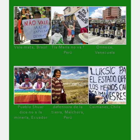
Vale mata, Brasil
Tía María no va !
Orinoco,
Perú
Venezuela
Pueblo Shuar
defensora de la
Caimanes, Chile
dice no a la
tierra, Melchora,
minería, Ecuador
Perú