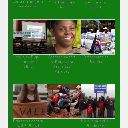
contra la minería
No a Dominga,
VALE mata,
en México
Chile
Brasil
Valle de Elqui
Atentan contra
Defensoras de
sin minería.
la Defensora
Bolivia
Chile
Francisca
Márquez
Protestas contra
No a la minería ,
VALE, Brasil
Bariloche,