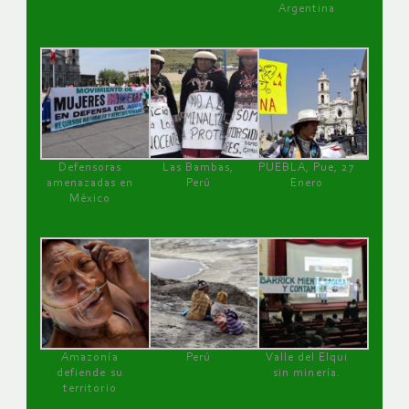
Argentina
Defensoras
Las Bambas,
PUEBLA, Pue, 27
amenazadas en
Perú
Enero
México
Amazonía
Perú
Valle del Elqui
defiende su
sin minería.
territorio