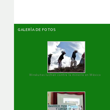
artículos
GALERÌA DE FOTOS
Wirakutas luchan contra la minería en México