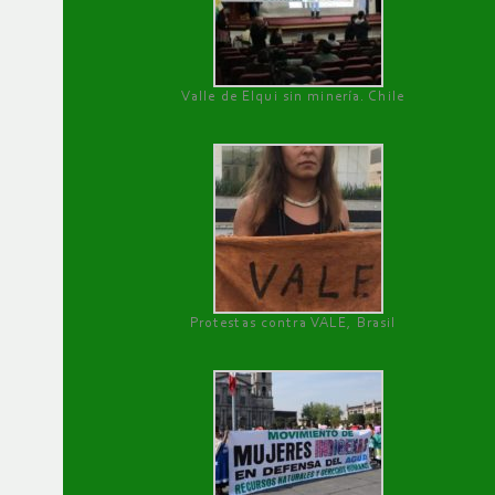
Valle de Elqui sin minería. Chile
Protestas contra VALE, Brasil