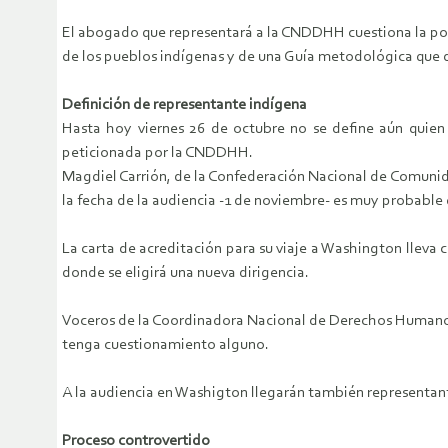
El abogado que representará a la CNDDHH cuestiona la poca 
de los pueblos indígenas y de una Guía metodológica que
Definición de representante indígena
Hasta hoy viernes 26 de octubre no se define aún quien
peticionada por la CNDDHH.
Magdiel Carrión, de la Confederación Nacional de Comunida
la fecha de la audiencia -1 de noviembre- es muy probable 
La carta de acreditación para su viaje a Washington lleva 
donde se eligirá una nueva dirigencia.
Voceros de la Coordinadora Nacional de Derechos Humanos 
tenga cuestionamiento alguno.
A la audiencia en Washigton llegarán también representante
Proceso controvertido