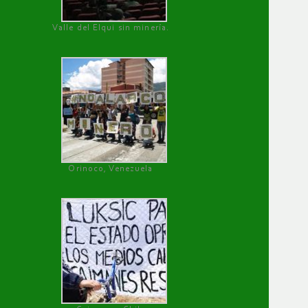
Valle del Elqui sin minería.
Orinoco, Venezuela