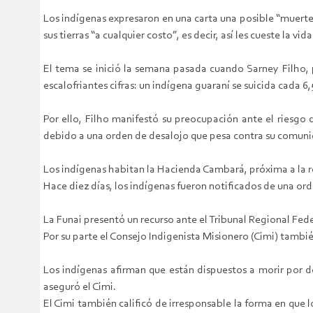
Los indígenas expresaron en una carta una posible “muerte 
sus tierras “a cualquier costo”, es decir, así les cueste la vida
El tema se inició la semana pasada cuando Sarney Filho, 
escalofriantes cifras: un indígena guaraní se suicida cada 6
Por ello, Filho manifestó su preocupación ante el riesgo 
debido a una orden de desalojo que pesa contra su comun
Los indígenas habitan la Hacienda Cambará, próxima a la re
Hace diez días, los indígenas fueron notificados de una or
La Funai presentó un recurso ante el Tribunal Regional Fede
Por su parte el Consejo Indigenista Misionero (Cimi) tambi
Los indígenas afirman que están dispuestos a morir por def
aseguró el Cimi.
El Cimi también calificó de irresponsable la forma en que 