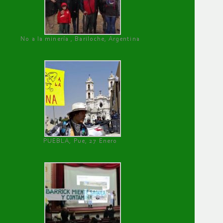
No a la minería , Bariloche, Argentina
PUEBLA, Pue, 27 Enero