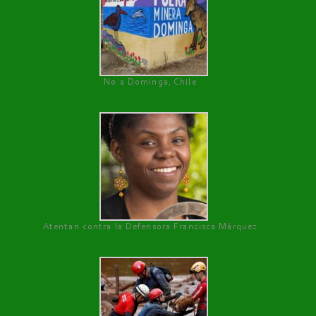
No a Dominga, Chile
Atentan contra la Defensora Francisca Márquez