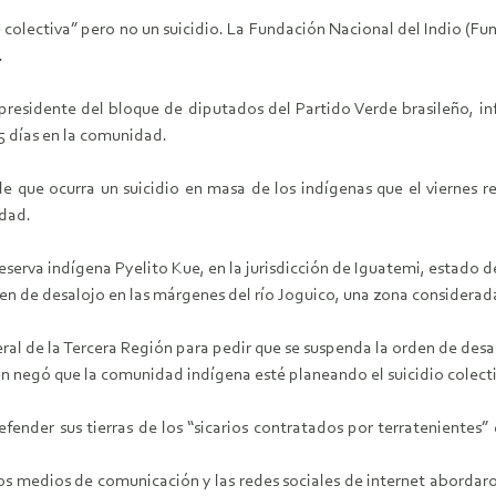
colectiva” pero no un suicidio. La Fundación Nacional del Indio (Funa
.
presidente del bloque de diputados del Partido Verde brasileño, in
,5 días en la comunidad.
de que ocurra un suicidio en masa de los indígenas que el viernes re
idad.
serva indígena Pyelito Kue, en la jurisdicción de Iguatemi, estado d
den de desalojo en las márgenes del río Joguico, una zona considerada
ral de la Tercera Región para pedir que se suspenda la orden de desa
én negó que la comunidad indígena esté planeando el suicidio colecti
ender sus tierras de los “sicarios contratados por terratenientes” q
los medios de comunicación y las redes sociales de internet abordar