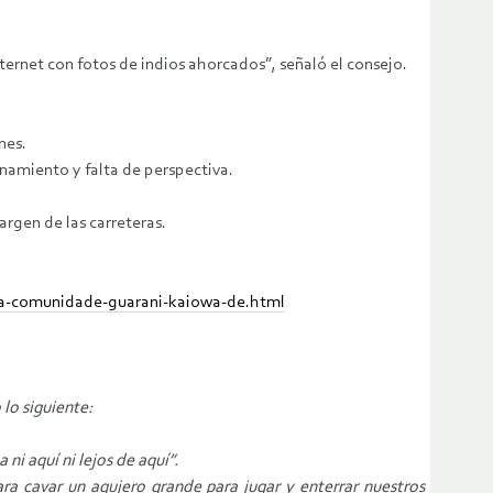
nternet con fotos de indios ahorcados”, señaló el consejo.
nes.
inamiento y falta de perspectiva.
argen de las carreteras.
-da-comunidade-guarani-kaiowa-de.html
lo siguiente:
i aquí ni lejos de aquí”.
ara cavar un agujero grande para jugar y enterrar nuestros