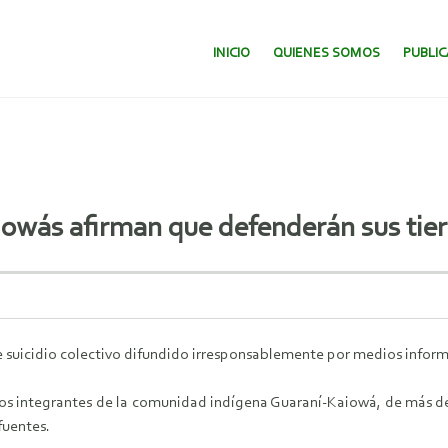
SALTAR AL CONTENIDO.
INICIO
QUIENES SOMOS
PUBLI
iowás afirman que defenderán sus tier
uicidio colectivo difundido irresponsablemente por medios inform
e los integrantes de la comunidad indígena Guaraní-Kaiowá, de más 
fuentes.