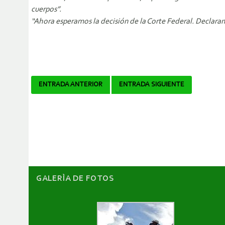
cuerpos”.
“Ahora esperamos la decisión de la Corte Federal. Declaram
Navegador
ENTRADA ANTERIOR
ENTRADA SIGUIENTE
de
artículos
GALERÌA DE FOTOS