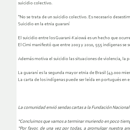
suicidio colectivo.
“No se trata de un suicidio colectivo. Es necesario desesti
Suicidio en la etnia guaraní
El suicidio entre los Guarani-Kaiowá es un hecho que ocur
El Cimi manifestó que entre 2003 y 2010, 555 indígenas se s
Además motiva el suicidio las situaciones de violencia, la 
La guaraní es la segunda mayor etnia de Brasil (43.000 mi
La carta de los indígenas puede ser leída en portugués en e
La comunidad envió sendas cartas a la Fundación Nacional d
“Concluimos que vamos a terminar muriendo en poco tiempo 
“Por favor, de una vez por todas, a promulgar nuestra ani