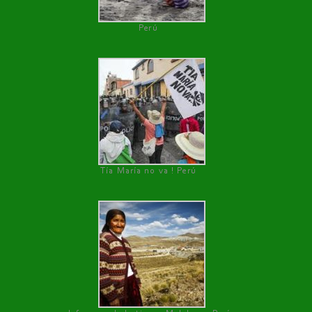
Perú
Tía María no va ! Perú