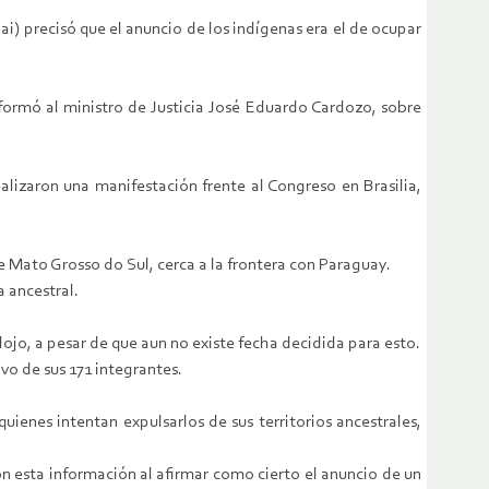
i) precisó que el anuncio de los indígenas era el de ocupar
formó al ministro de Justicia José Eduardo Cardozo, sobre
alizaron una manifestación frente al Congreso en Brasilia,
e Mato Grosso do Sul, cerca a la frontera con Paraguay.
 ancestral.
lojo, a pesar de que aun no existe fecha decidida para esto.
vo de sus 171 integrantes.
uienes intentan expulsarlos de sus territorios ancestrales,
on esta información al afirmar como cierto el anuncio de un