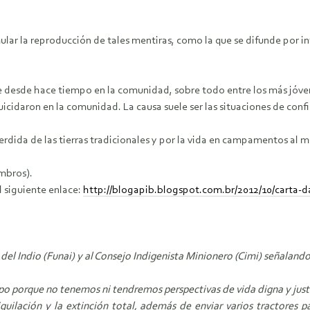
mular la reproducción de tales mentiras, como la que se difunde por i
re desde hace tiempo en la comunidad, sobre todo entre los más jóve
uicidaron en la comunidad. La causa suele ser las situaciones de conf
perdida de las tierras tradicionales y por la vida en campamentos al m
embros).
l siguiente enlace:
http://blogapib.blogspot.com.br/2012/10/carta
el Indio (Funai) y al Consejo Indigenista Minionero (Cimi) señalando 
porque no tenemos ni tendremos perspectivas de vida digna y justa n
quilación y la extinción total, además de enviar varios tractores p