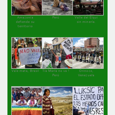
Amazonía
Perú
Valle del Elqui
defiende su
sin minería.
territorio
Vale mata, Brasil
Tía María no va !
Orinoco,
Perú
Venezuela