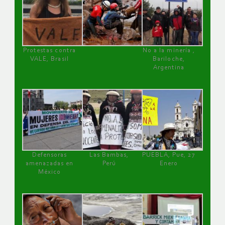
Protestas contra
No a la minería ,
VALE, Brasil
Bariloche,
Argentina
Defensoras
Las Bambas,
PUEBLA, Pue, 27
amenazadas en
Perú
Enero
México