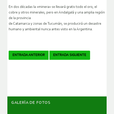
En dos décadas la «minera» se llevará gratis todo el oro, el
cobre y otros minerales, pero en Andalgalá y una amplia región
de la provincia
de Catamarca y zonas de Tucumán, se producirá un desastre
humano y ambiental nunca antes visto en la Argentina.
Navegador
ENTRADA ANTERIOR
ENTRADA SIGUIENTE
de
artículos
GALERÌA DE FOTOS