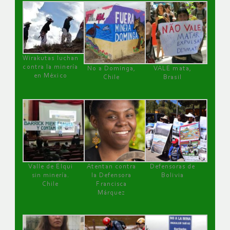
Wirakutas luchan
contra la minería
No a Dominga,
VALE mata,
en México
Chile
Brasil
Valle de Elqui
Atentan contra
Defensoras de
sin minería.
la Defensora
Bolivia
Chile
Francisca
Márquez