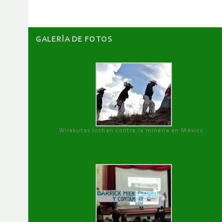
GALERÌA DE FOTOS
Wirakutas luchan contra la minería en México