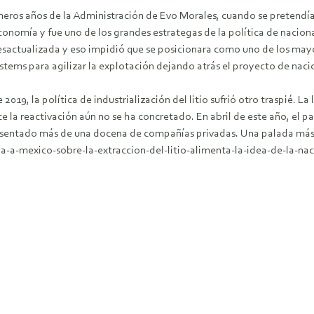
ros años de la Administración de Evo Morales, cuando se pretendía qu
onomía y fue uno de los grandes estrategas de la política de naciona
esactualizada y eso impidió que se posicionara como uno de los mayo
tems para agilizar la explotación dejando atrás el proyecto de nacio
019, la política de industrialización del litio sufrió otro traspié. L
e la reactivación aún no se ha concretado. En abril de este año, el 
presentado más de una docena de compañías privadas. Una palada más 
ia-a-mexico-sobre-la-extraccion-del-litio-alimenta-la-idea-de-la-na