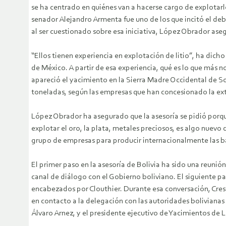
se ha centrado en quiénes van a hacerse cargo de explotarlo 
senador Alejandro Armenta fue uno de los que incitó el deba
al ser cuestionado sobre esa iniciativa, López Obrador ase
“Ellos tienen experiencia en explotación de litio”, ha dicho
de México. A partir de esa experiencia, qué es lo que más 
apareció el yacimiento en la Sierra Madre Occidental de So
toneladas, según las empresas que han concesionado la extr
López Obrador ha asegurado que la asesoría se pidió porque 
explotar el oro, la plata, metales preciosos, es algo nuevo
grupo de empresas para producir internacionalmente las bat
El primer paso en la asesoría de Bolivia ha sido una reunión
canal de diálogo con el Gobierno boliviano. El siguiente 
encabezados por Clouthier. Durante esa conversación, Cresp
en contacto a la delegación con las autoridades bolivianas a
Álvaro Arnez, y el presidente ejecutivo de Yacimientos de 