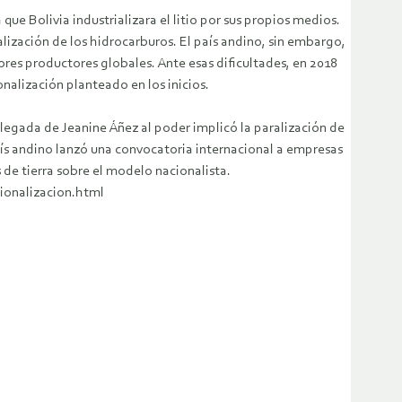
e Bolivia industrializara el litio por sus propios medios.
lización de los hidrocarburos. El país andino, sin embargo,
res productores globales. Ante esas dificultades, en 2018
nalización planteado en los inicios.
a llegada de Jeanine Áñez al poder implicó la paralización de
país andino lanzó una convocatoria internacional a empresas
de tierra sobre el modelo nacionalista.
cionalizacion.html