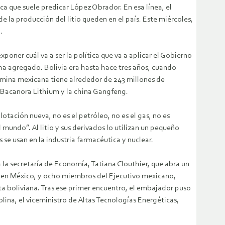
ica que suele predicar López Obrador. En esa línea, el
e la producción del litio queden en el país. Este miércoles,
.
poner cuál va a ser la política que va a aplicar el Gobierno
 ha agregado. Bolivia era hasta hace tres años, cuando
a mina mexicana tiene alrededor de 243 millones de
a Bacanora Lithium y la china Gangfeng.
otación nueva, no es el petróleo, no es el gas, no es
 mundo”. Al litio y sus derivados lo utilizan un pequeño
se usan en la industria farmacéutica y nuclear.
 a la secretaría de Economía, Tatiana Clouthier, que abra un
no en México, y ocho miembros del Ejecutivo mexicano,
ta boliviana. Tras ese primer encuentro, el embajador puso
olina, el viceministro de Altas Tecnologías Energéticas,