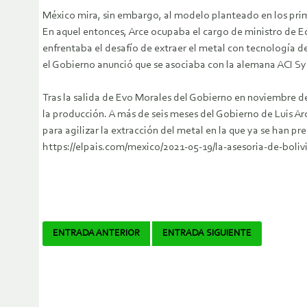
México mira, sin embargo, al modelo planteado en los prime
En aquel entonces, Arce ocupaba el cargo de ministro de Ec
enfrentaba el desafío de extraer el metal con tecnología d
el Gobierno anunció que se asociaba con la alemana ACI Sys
Tras la salida de Evo Morales del Gobierno en noviembre de 2
la producción. A más de seis meses del Gobierno de Luis Arc
para agilizar la extracción del metal en la que ya se han 
https://elpais.com/mexico/2021-05-19/la-asesoria-de-boliv
Navegador
ENTRADA ANTERIOR
ENTRADA SIGUIENTE
de
artículos