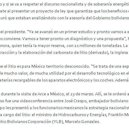
y si se va a respetar el discurso nacionalista y de soberanía energét
te al presentar un proyecto de ley que garantiza que los beneficios d
guró que estaban analizándolo con la asesoría del Gobierno boliviano
 el presidente. “Ya se avanzó en un primer estudio y pronto vamos a ex
nos conviene. Vamos a tener pronto un diagnóstico y una propuesta”,
nora, quien tenía la mayor reserva, con 21 millones de toneladas. L
acción y la elaboración del carbonato de litio (derivado), la ingles
el litio es para México territorio desconocido. “Se trata de una expl
 de mucho valor, de mucha utilidad por el desarrollo tecnológico en el
erías recargables de los aparatos electrónicos y los coches. Además 
 durante la visita de Arce a México, el 23 de marzo. Allí, se le ordenó
paso fue una videoconferencia entre José Crespo, embajador bolivia
o les presentó a los funcionarios mexicanos la estrategia nacionalis
 cargo del litio: el ministro de Hidrocarburos y Energías, Franklin M
Litio Bolivianos Corporación (YLB), Marcelo Gonzales.