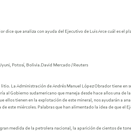
r dice que analiza con ayuda del Ejecutivo de Luis Arce cuál es el p
 Uyuni, Potosí, Bolivia.David Mercado / Reuters
 litio. La Administración de Andrés Manuel López Obrador tiene en 
ría al Gobierno sudamericano que maneja desde hace años una de las 
ue ellos tienen en la explotación de este mineral, nos ayudarán a anal
e este miércoles. Palabras que han alimentado la idea de que el Ejec
n medida de la petrolera nacional, la aparición de cientos de tone