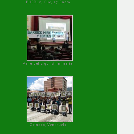
PUEBLA, Pue, 27 Enero
Valle del Elqui sin minería.
Orinoco, Venezuela