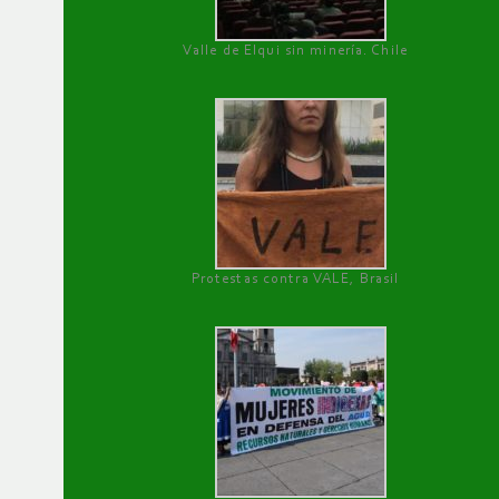
Valle de Elqui sin minería. Chile
Protestas contra VALE, Brasil