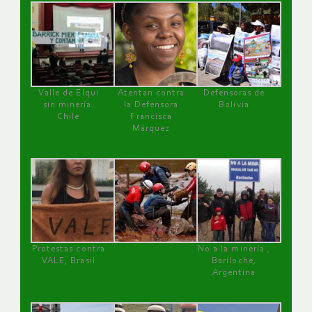
Valle de Elqui
Atentan contra
Defensoras de
sin minería.
la Defensora
Bolivia
Chile
Francisca
Márquez
Protestas contra
No a la minería ,
VALE, Brasil
Bariloche,
Argentina