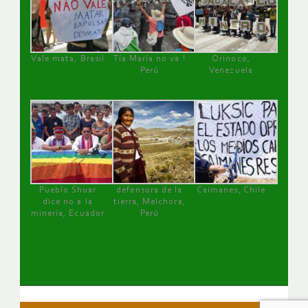
Vale mata, Brasil
Tía María no va !
Orinoco,
Perú
Venezuela
Pueblo Shuar
defensora de la
Caimanes, Chile
dice no a la
tierra, Melchora,
minería, Ecuador
Perú