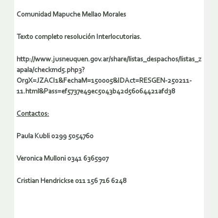
Comunidad Mapuche Mellao Morales
Texto completo resolución Interlocutorias.
http://www.jusneuquen.gov.ar/share/listas_despachos/listas_z
apala/checkmd5.php3?
OrgX=JZACI1&FechaM=150005&IDAct=RESGEN-250211-
11.html&Pass=ef5737e49ec5043b42d56064421afd38
Contactos:
Paula Kubli 0299 5054760
Veronica Mulloni 0341 6365907
Cristian Hendrickse 011 156 716 6248