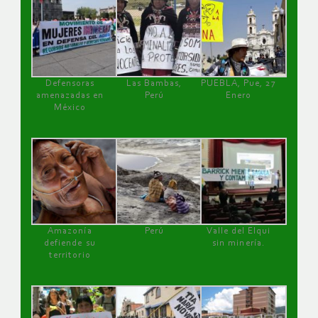
Defensoras
Las Bambas,
PUEBLA, Pue, 27
amenazadas en
Perú
Enero
México
Amazonía
Perú
Valle del Elqui
defiende su
sin minería.
territorio