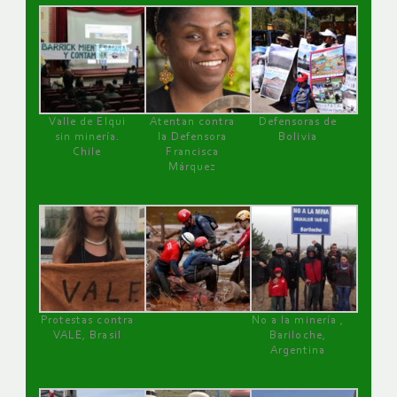
Valle de Elqui
Atentan contra
Defensoras de
sin minería.
la Defensora
Bolivia
Chile
Francisca
Márquez
Protestas contra
No a la minería ,
VALE, Brasil
Bariloche,
Argentina