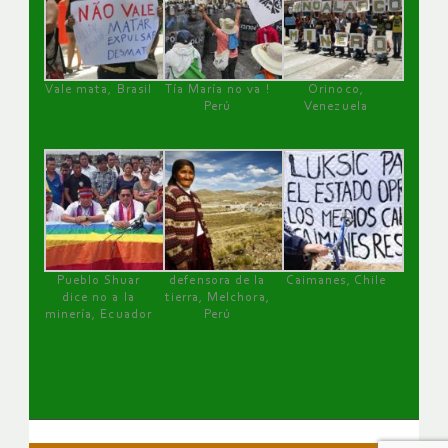
Vale mata, Brasil
Tía María no va !
Orinoco,
Perú
Venezuela
Pueblo Shuar
defensora de la
Caimanes, Chile
dice no a la
tierra, Melchora,
minería, Ecuador
Perú