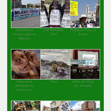
Defensoras
Las Bambas,
PUEBLA, Pue, 27
amenazadas en
Perú
Enero
México
Amazonía
Perú
Valle del Elqui
defiende su
sin minería.
territorio