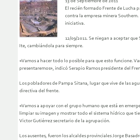
13 de Septiembre de 2011
El recién formado Frente de Lucha pa
contra la empresa minera Southern. E
iniciativa.
12/09/2011. Se niegan a aceptar que
Ite, cambiándola para siempre.
«Vamos a hacer todo lo posible para que esto funcione. Va
presentaremos», indicó Serapio Ramos presidente del Fren
Los pobladores de Pampa Sitana, lugar que vive de las agua
directiva del frente.
«Vamos a apoyar con el grupo humano que está en emergecia
limpiar su imagen y mostrar todo el sistema hídrico que t
Victor Gutiérrez secretario de la agrupación.
Los ausentes, fueron los alcaldes provinciales Jorge Basadr