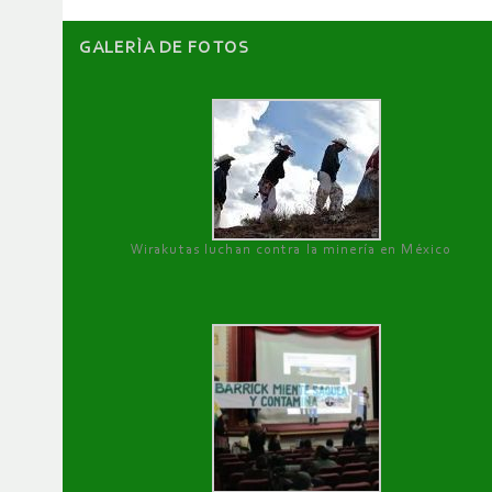
GALERÌA DE FOTOS
Wirakutas luchan contra la minería en México