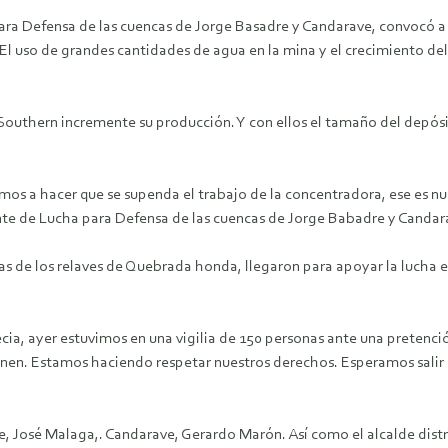
ra Defensa de las cuencas de Jorge Basadre y Candarave, convocó a un
l uso de grandes cantidades de agua en la mina y el crecimiento del
 Southern incremente su producción. Y con ellos el tamaño del depós
mos a hacer que se supenda el trabajo de la concentradora, ese es nu
te de Lucha para Defensa de las cuencas de Jorge Babadre y Candar
s de los relaves de Quebrada honda, llegaron para apoyar la lucha e
, ayer estuvimos en una vigilia de 150 personas ante una pretenció
ienen. Estamos haciendo respetar nuestros derechos. Esperamos salir
e, José Malaga,. Candarave, Gerardo Marón. Así como el alcalde distri