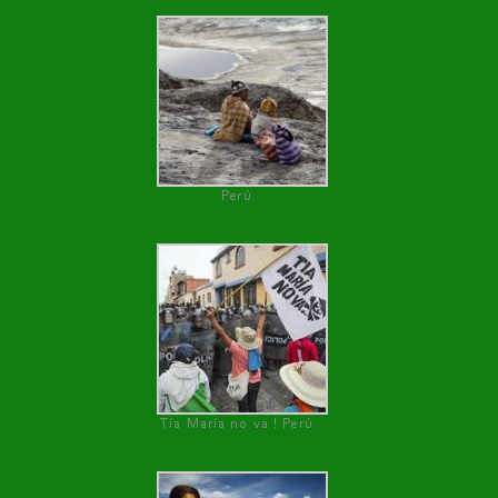
Perú
Tía María no va ! Perú