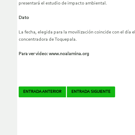
presentará el estudio de impacto ambiental.
Dato
La fecha, elegida para la movilización coincide con el día
concentradora de Toquepala.
Para ver video: www.noalamina.org
Navegador
ENTRADA ANTERIOR
ENTRADA SIGUIENTE
de
artículos