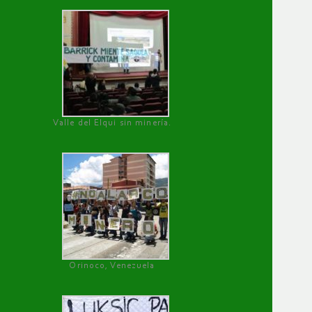
Valle del Elqui sin minería.
Orinoco, Venezuela