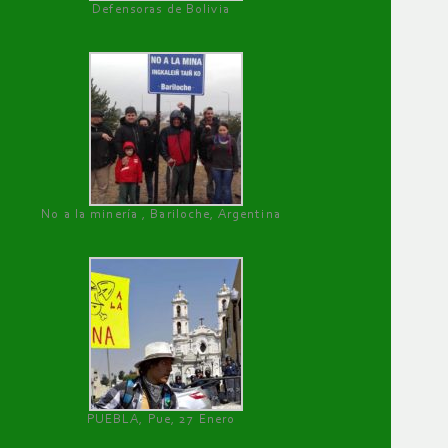
Defensoras de Bolivia
No a la minería , Bariloche, Argentina
PUEBLA, Pue, 27 Enero