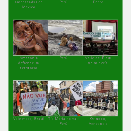
amenazadas en
Perú
Enero
México
Amazonía
Perú
Valle del Elqui
defiende su
sin minería.
territorio
Vale mata, Brasil
Tía María no va !
Orinoco,
Perú
Venezuela