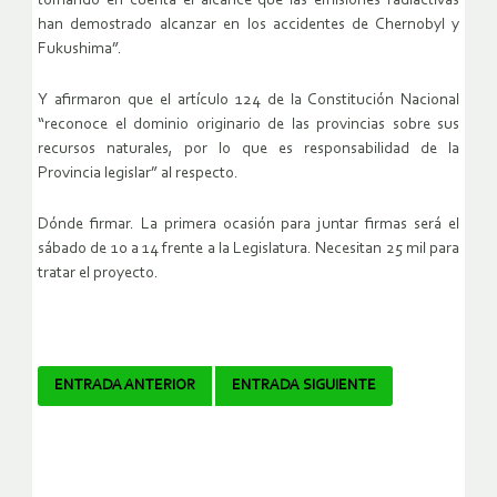
tomando en cuenta el alcance que las emisiones radiactivas
han demostrado alcanzar en los accidentes de Chernobyl y
Fukushima”.
Y afirmaron que el artículo 124 de la Constitución Nacional
“reconoce el dominio originario de las provincias sobre sus
recursos naturales, por lo que es responsabilidad de la
Provincia legislar” al respecto.
Dónde firmar. La primera ocasión para juntar firmas será el
sábado de 10 a 14 frente a la Legislatura. Necesitan 25 mil para
tratar el proyecto.
Navegador
ENTRADA ANTERIOR
ENTRADA SIGUIENTE
de
artículos