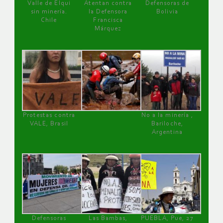
Valle de Elqui
Atentan contra
Defensoras de
sin minería.
la Defensora
Bolivia
Chile
Francisca
Márquez
Protestas contra
No a la minería ,
VALE, Brasil
Bariloche,
Argentina
Defensoras
Las Bambas,
PUEBLA, Pue, 27