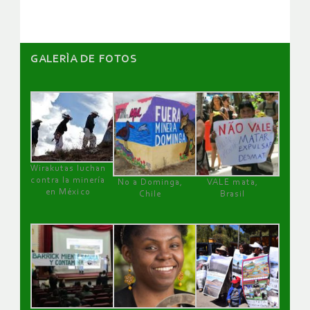
GALERÌA DE FOTOS
Wirakutas luchan
contra la minería
No a Dominga,
VALE mata,
en México
Chile
Brasil