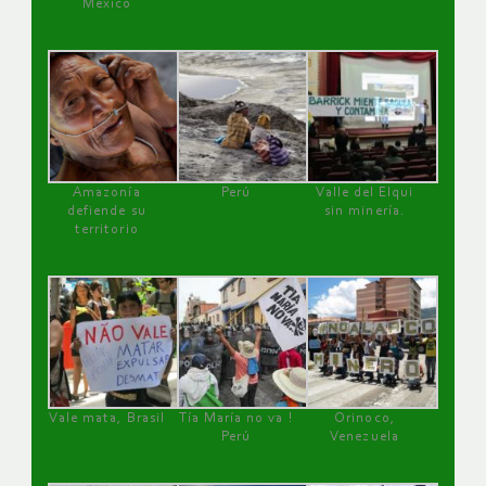
México
Amazonía
Perú
Valle del Elqui
defiende su
sin minería.
territorio
Vale mata, Brasil
Tía María no va !
Orinoco,
Perú
Venezuela