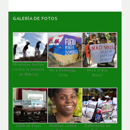
GALERÌA DE FOTOS
Wirakutas luchan
contra la minería
No a Dominga,
VALE mata,
en México
Chile
Brasil
Valle de Elqui
Atentan contra
Defensoras de