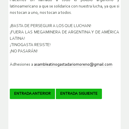
Hacemos un llamado a todo el pueblo argentino y
latinoamericano a que se solidarice con nuestra lucha, ya que si
nos tocan a uno, nos tocan a todos.
¡BASTA DE PERSEGUIR A LOS QUE LUCHAN!
¡FUERA LAS MEGAMINERA DE ARGENTINA Y DE AMÉRICA
LATINA!
¡TINOGASTA RESISTE!
¡NO PASARÁN!
Adhesiones a
asambleatinogastadariomoreno@gmail.com
Navegador
ENTRADA ANTERIOR
ENTRADA SIGUIENTE
de
artículos