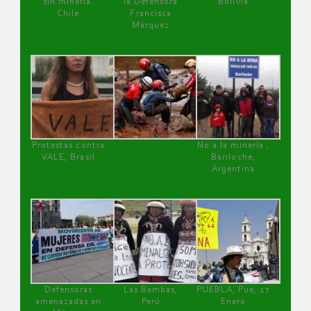
sin minería.
la Defensora
Bolivia
Chile
Francisca
Márquez
Protestas contra
No a la minería ,
VALE, Brasil
Bariloche,
Argentina
Defensoras
Las Bambas,
PUEBLA, Pue, 27
amenazadas en
Perú
Enero