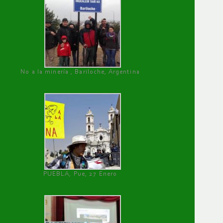
No a la minería , Bariloche, Argentina
PUEBLA, Pue, 27 Enero