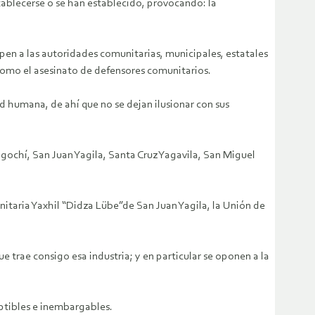
tablecerse o se han establecido, provocando: la
en a las autoridades comunitarias, municipales, estatales
 como el asesinato de defensores comunitarios.
d humana, de ahí que no se dejan ilusionar con sus
gochí, San Juan Yagila, Santa Cruz Yagavila, San Miguel
taria Yaxhil “Didza Lübe”de San Juan Yagila, la Unión de
ue trae consigo esa industria; y en particular se oponen a la
iptibles e inembargables.