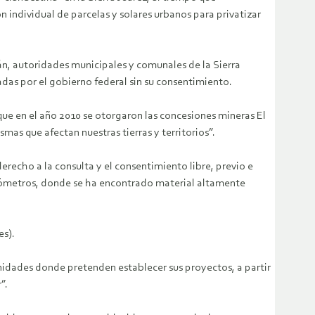
 individual de parcelas y solares urbanos para privatizar
án, autoridades municipales y comunales de la Sierra
adas por el gobierno federal sin su consentimiento.
e en el año 2010 se otorgaron las concesiones mineras El
mas que afectan nuestras tierras y territorios”.
recho a la consulta y el consentimiento libre, previo e
ilómetros, donde se ha encontrado material altamente
es).
nidades donde pretenden establecer sus proyectos, a partir
”.