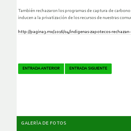
También rechazaron los programas de captura de carbono 
inducen a la privatización de los recursos de nuestras com
http://pagina3.mx/2016/04/indigenas-zapotecos-rechazan
Navegador
ENTRADA ANTERIOR
ENTRADA SIGUIENTE
de
artículos
GALERÌA DE FOTOS