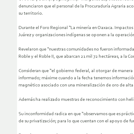
denunciaron que el personal de la Procuraduría Agraria acos
su territorio.
Durante el Foro Regional “La minería en Oaxaca. Impactos s
Juárez y organizaciones indígenas se oponen a la operación 
Revelaron que “nuestras comunidades no fueron informadas 
Roble y el Roble II, que abarcan 21 mil 72 hectáreas, a la 
Consideran que “el gobierno federal, al otorgar de manera 
informado; máxime cuando a la fecha tenemos información 
magnético asociado con una mineralización de oro de alta 
Además ha realizado muestras de reconocimiento con helic
Su inconformidad radica en que “observamos que es práctic
de su privatización; para lo que cuentan con el apoyo de 