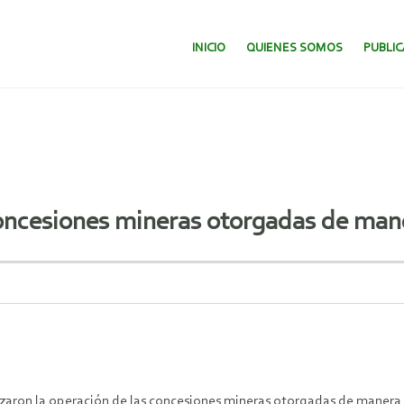
SALTAR AL CONTENIDO.
INICIO
QUIENES SOMOS
PUBLI
oncesiones mineras otorgadas de man
ron la operación de las concesiones mineras otorgadas de manera “c