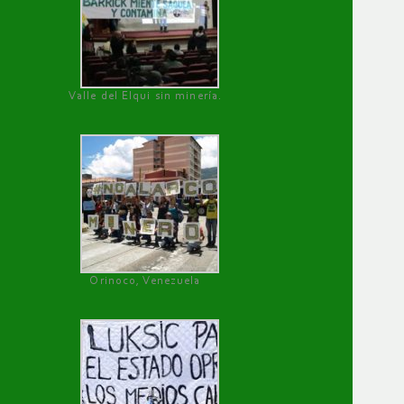
Valle del Elqui sin minería.
Orinoco, Venezuela