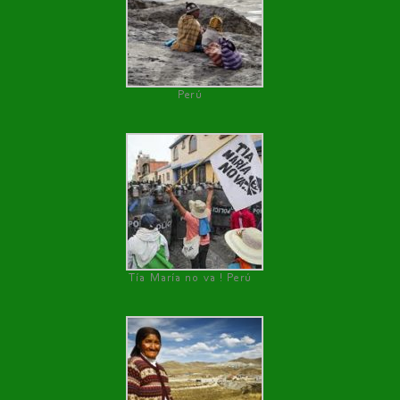
Perú
Tía María no va ! Perú