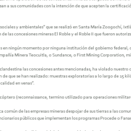
an a sus comunidades con la intención de que acepten la certificación
ociales y ambientales” que se realizó en Santa María Zoogochí, Ixtl
de las concesiones mineras El Roble y el Roble II que fueron autoriz
en ningún momento por ninguna institución del gobierno federal, qu
Compañía Minera Teocuitla, o Sundance, o First Mining Corporation, mis
clandestina las concesiones antes mencionadas, ha violado nuestro de
de que se han realizado: muestras exploratorias a lo largo de 15 k
calidad en venas”.
óptero (reconnaissance, termino utilizado para operaciones militar
a común de las empresas mineras despojar de sus tierras a las comu
funcionarios públicos que implementan los programas Procede o Fanar