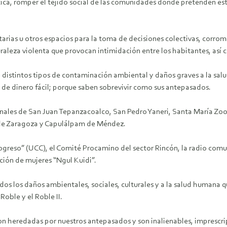
tica, romper el tejido social de las comunidades donde pretenden es
as u otros espacios para la toma de decisiones colectivas, corromp
uraleza violenta que provocan intimidación entre los habitantes, así
 distintos tipos de contaminación ambiental y daños graves a la salu
de dinero fácil; porque saben sobrevivir como sus antepasados.
unales de San Juan Tepanzacoalco, San Pedro Yaneri, Santa María Zoo
 de Zaragoza y Capulálpam de Méndez.
eso” (UCC), el Comité Procamino del sector Rincón, la radio comuni
ción de mujeres “Ngul Kuidi”.
todos los daños ambientales, sociales, culturales y a la salud humana q
Roble y el Roble II.
ron heredadas por nuestros antepasados y son inalienables, imprescr