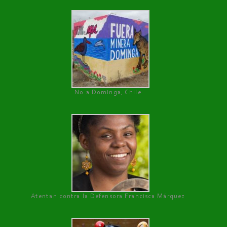
No a Dominga, Chile
Atentan contra la Defensora Francisca Márquez