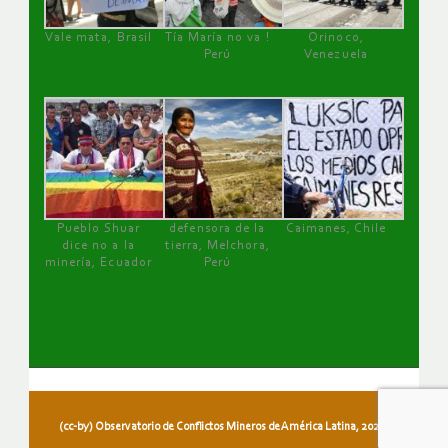
Vale mata, Brasil
Tía María no va !
Orinoco,
Perú
Venezuela
Pueblo Shuar
defensora de la
Caimanes, Chile
dice no a la
tierra, Melchora,
minería, Ecuador
Perú
(cc-by) Observatorio de Conflictos Mineros de América Latina, 2026