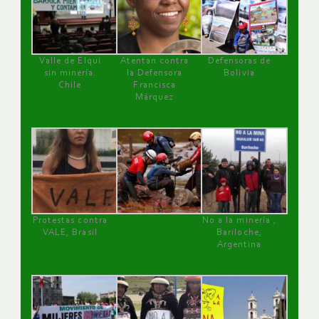
Valle de Elqui
Atentan contra
Defensoras de
sin minería.
la Defensora
Bolivia
Chile
Francisca
Márquez
Protestas contra
No a la minería ,
VALE, Brasil
Bariloche,
Argentina