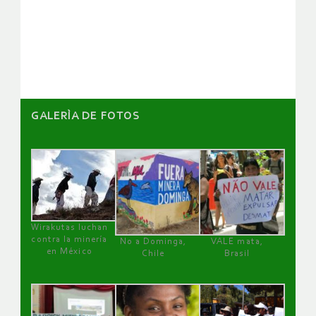
de
artículos
GALERÌA DE FOTOS
Wirakutas luchan
contra la minería
No a Dominga,
VALE mata,
en México
Chile
Brasil