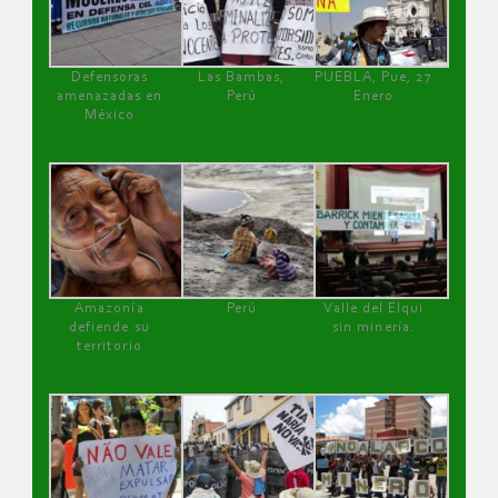
Defensoras
Las Bambas,
PUEBLA, Pue, 27
amenazadas en
Perú
Enero
México
Amazonía
Perú
Valle del Elqui
defiende su
sin minería.
territorio