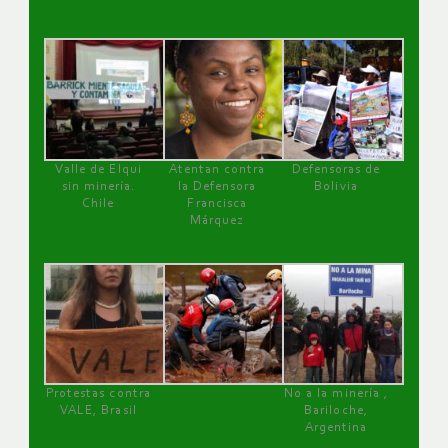
Valle de Elqui
Atentan contra
Defensoras de
sin minería.
la Defensora
Bolivia
Chile
Francisca
Márquez
Protestas contra
No a la minería ,
VALE, Brasil
Bariloche,
Argentina