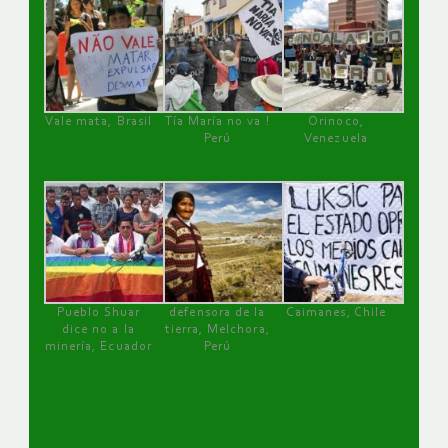
Vale mata, Brasil
Tía María no va !
Orinoco,
Perú
Venezuela
Pueblo Shuar
defensora de la
Caimanes, Chile
dice no a la
tierra, Melchora,
minería, Ecuador
Perú