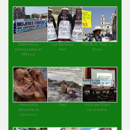
Defensoras
Las Bambas,
PUEBLA, Pue, 27
amenazadas en
Perú
Enero
México
Amazonía
Perú
Valle del Elqui
defiende su
sin minería.
territorio