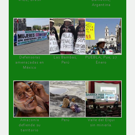
Argentina
Defensoras
Las Bambas,
PUEBLA, Pue, 27
amenazadas en
Perú
Enero
México
Amazonía
Perú
Valle del Elqui
defiende su
sin minería.
territorio