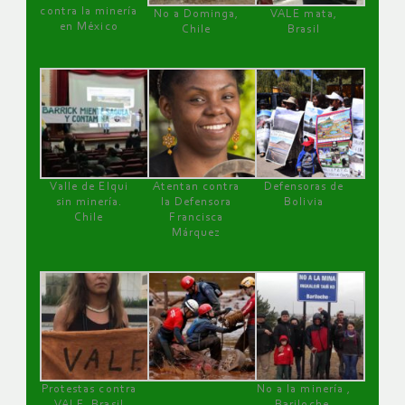
contra la minería
No a Dominga,
VALE mata,
en México
Chile
Brasil
Valle de Elqui
Atentan contra
Defensoras de
sin minería.
la Defensora
Bolivia
Chile
Francisca
Márquez
Protestas contra
No a la minería ,
VALE, Brasil
Bariloche,