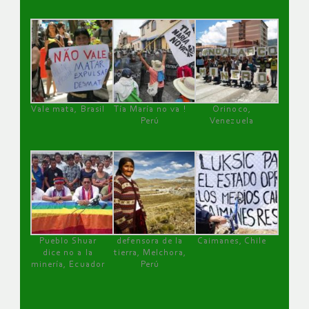
Vale mata, Brasil
Tía María no va !
Orinoco,
Perú
Venezuela
Pueblo Shuar
defensora de la
Caimanes, Chile
dice no a la
tierra, Melchora,
minería, Ecuador
Perú