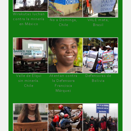
Wirakutas luchan
contra la minería
No a Dominga,
VALE mata,
en México
Chile
Brasil
Valle de Elqui
Atentan contra
Defensoras de
sin minería.
la Defensora
Bolivia
Chile
Francisca
Márquez