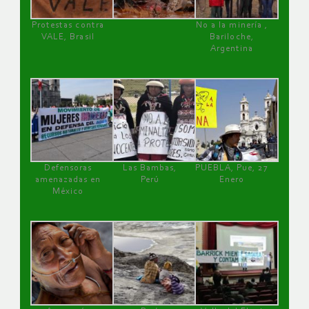
Protestas contra
No a la minería ,
VALE, Brasil
Bariloche,
Argentina
Defensoras
Las Bambas,
PUEBLA, Pue, 27
amenazadas en
Perú
Enero
México