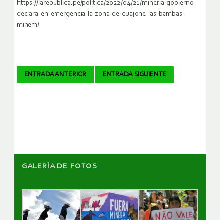
https://larepublica.pe/politica/2022/04/21/mineria-gobierno-
declara-en-emergencia-la-zona-de-cuajone-las-bambas-
minem/
Navegador
ENTRADA ANTERIOR
ENTRADA SIGUIENTE
de
artículos
GALERÌA DE FOTOS