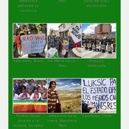
Amazonía
Perú
Valle del Elqui
defiende su
sin minería.
territorio
Vale mata, Brasil
Tía María no va !
Orinoco,
Perú
Venezuela
Pueblo Shuar
defensora de la
Caimanes, Chile
dice no a la
tierra, Melchora,
minería, Ecuador
Perú