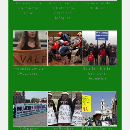
Valle de Elqui
Atentan contra
Defensoras de
sin minería.
la Defensora
Bolivia
Chile
Francisca
Márquez
Protestas contra
No a la minería ,
VALE, Brasil
Bariloche,
Argentina
Defensoras
Las Bambas,
PUEBLA, Pue, 27