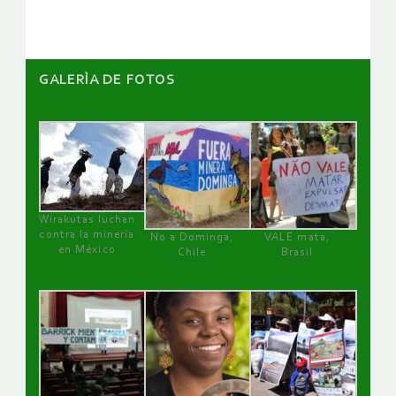
GALERÌA DE FOTOS
Wirakutas luchan
contra la minería
No a Dominga,
VALE mata,
en México
Chile
Brasil