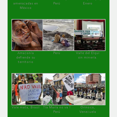
amenazadas en
Perú
Enero
México
Amazonía
Perú
Valle del Elqui
defiende su
sin minería.
territorio
Vale mata, Brasil
Tía María no va !
Orinoco,
Perú
Venezuela