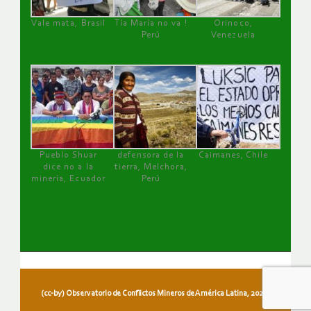
Vale mata, Brasil
Tía María no va !
Orinoco,
Perú
Venezuela
Pueblo Shuar
defensora de la
Caimanes, Chile
dice no a la
tierra, Melchora,
minería, Ecuador
Perú
(cc-by) Observatorio de Conflictos Mineros de América Latina, 2026