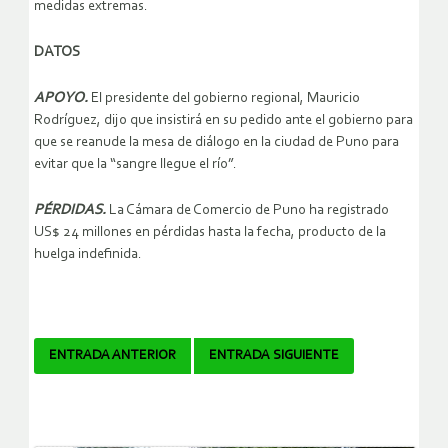
medidas extremas.
DATOS
APOYO.
El presidente del gobierno regional, Mauricio
Rodríguez, dijo que insistirá en su pedido ante el gobierno para
que se reanude la mesa de diálogo en la ciudad de Puno para
evitar que la “sangre llegue el río”.
PÉRDIDAS.
La Cámara de Comercio de Puno ha registrado
US$ 24 millones en pérdidas hasta la fecha, producto de la
huelga indefinida.
Navegador
ENTRADA ANTERIOR
ENTRADA SIGUIENTE
de
artículos