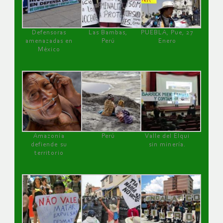
Defensoras
Las Bambas,
PUEBLA, Pue, 27
amenazadas en
Perú
Enero
México
Amazonía
Perú
Valle del Elqui
defiende su
sin minería.
territorio