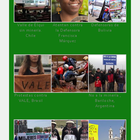
Valle de Elqui
Atentan contra
Defensoras de
sin minería.
la Defensora
Bolivia
Chile
Francisca
Márquez
Protestas contra
No a la minería ,
VALE, Brasil
Bariloche,
Argentina