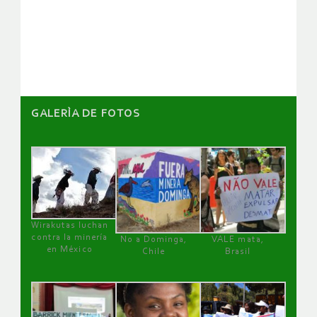
GALERÌA DE FOTOS
Wirakutas luchan
contra la minería
No a Dominga,
VALE mata,
en México
Chile
Brasil