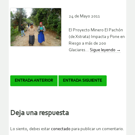
24 de Mayo 2011
El Proyecto Minero El Pachón
(de Xstrata) Impacta y Pone en
Riesgo a más de 200
Glaciares…
Sigue leyendo
→
Navegador
ENTRADA ANTERIOR
ENTRADA SIGUIENTE
de
artículos
Deja una respuesta
Lo siento, debes estar
conectado
para publicar un comentario.