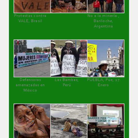
Protestas contra
No a la minería ,
VALE, Brasil
Bariloche,
Argentina
Defensoras
Las Bambas,
PUEBLA, Pue, 27
amenazadas en
Perú
Enero
México