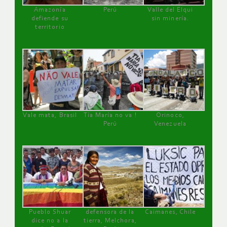
Amazonía
Perú
Valle del Elqui
defiende su
sin minería.
territorio
Vale mata, Brasil
Tía María no va !
Orinoco,
Perú
Venezuela
Pueblo Shuar
defensora de la
Caimanes, Chile
dice no a la
tierra, Melchora,