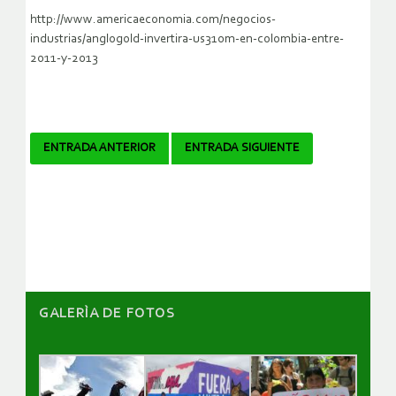
http://www.americaeconomia.com/negocios-
industrias/anglogold-invertira-us310m-en-colombia-entre-
2011-y-2013
Navegador
ENTRADA ANTERIOR
ENTRADA SIGUIENTE
de
artículos
GALERÌA DE FOTOS