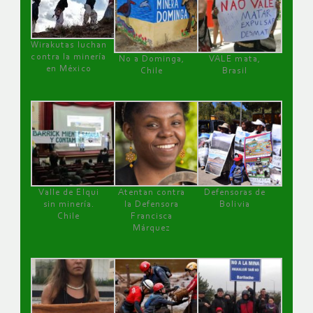
Wirakutas luchan
contra la minería
No a Dominga,
VALE mata,
en México
Chile
Brasil
Valle de Elqui
Atentan contra
Defensoras de
sin minería.
la Defensora
Bolivia
Chile
Francisca
Márquez