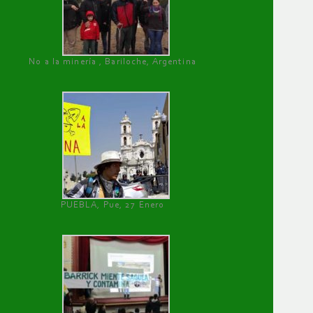
No a la minería , Bariloche, Argentina
PUEBLA, Pue, 27 Enero