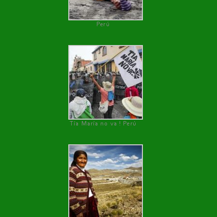
Perú
Tía María no va ! Perú