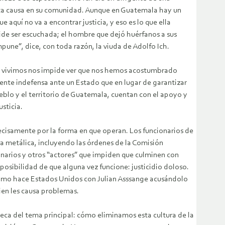
esta causa en su comunidad. Aunque en Guatemala hay un
quí no va a encontrar justicia, y eso es lo que ella
ide ser escuchada; el hombre que dejó huérfanos a sus
une”, dice, con toda razón, la viuda de Adolfo Ich.
ue vivimos nos impide ver que nos hemos acostumbrado
mente indefensa ante un Estado que en lugar de garantizar
ueblo y el territorio de Guatemala, cuentan con el apoyo y
sticia.
ecisamente por la forma en que operan. Los funcionarios de
ía metálica, incluyendo las órdenes de la Comisión
narios y otros “actores” que impiden que culminen con
 posibilidad de que alguna vez funcione: justicidio doloso.
; como hace Estados Unidos con Julian Asssange acusándolo
ien les causa problemas.
teca del tema principal: cómo eliminamos esta cultura de la