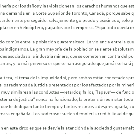
inería por los daños y las violaciones a los derechos humanos que 
a demanda en la Corte Superior de Toronto, Canadá, porque sabe que a
 cobardemente perseguido, salvajemente golpeado y asesinado, solo p
plazan en helicóptero, pagados por la empresa. “Aquí todo queda imp
do común entre la población guatemalteca. La violencia entre la q
o nos indignamos. La gran mayoría de la población se siente absoluta
ades asociadas a la industria minera, que se cometen en contra del p
antes, y lo más perverso es que se han asegurado que jamás se hará ju
malteca, el tema de la impunidad sí, pero ambos están conectados pr
e los reclamos de justicia presentados por los afectados por la miner
uy similares a las conductas —retardos, fallos, “lapsus”— de funcio
“sistema de justicia” nunca ha funcionado, la pretensión es matar toda
ra que le dediquen tanto tiempo y tantos recursos a desprestigiarla
 masa engañada. Los poderosos suelen demoler la credibilidad de qu
n en este circo es que se desvíe la atención de la sociedad guatemal