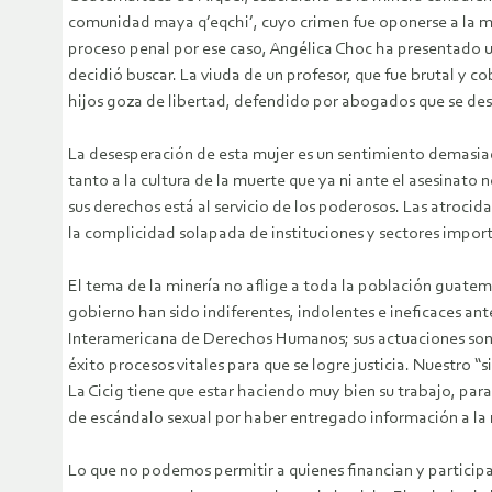
comunidad maya q’eqchi’, cuyo crimen fue oponerse a la m
proceso penal por ese caso, Angélica Choc ha presentado un
decidió buscar. La viuda de un profesor, que fue brutal y
hijos goza de libertad, defendido por abogados que se des
La desesperación de esta mujer es un sentimiento demasia
tanto a la cultura de la muerte que ya ni ante el asesinat
sus derechos está al servicio de los poderosos. Las atrocid
la complicidad solapada de instituciones y sectores import
El tema de la minería no aflige a toda la población guate
gobierno han sido indiferentes, indolentes e ineficaces ant
Interamericana de Derechos Humanos; sus actuaciones son m
éxito procesos vitales para que se logre justicia. Nuestro 
La Cicig tiene que estar haciendo muy bien su trabajo, pa
de escándalo sexual por haber entregado información a la
Lo que no podemos permitir a quienes financian y participa