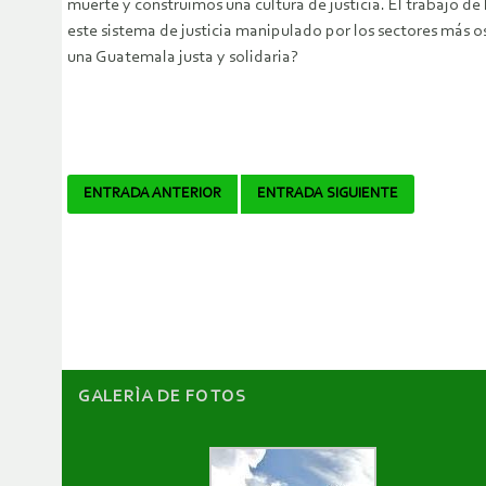
muerte y construimos una cultura de justicia. El trabajo d
este sistema de justicia manipulado por los sectores más os
una Guatemala justa y solidaria?
Navegador
ENTRADA ANTERIOR
ENTRADA SIGUIENTE
de
artículos
GALERÌA DE FOTOS