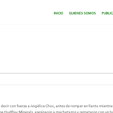
SALTAR AL CONTENIDO.
INICIO
QUIENES SOMOS
PUBLI
hé decir con fuerza a Angélica Choc, antes de romper en llanto mient
nse HudBay Minerals, asesinaron a machetazos y remataron con un ba