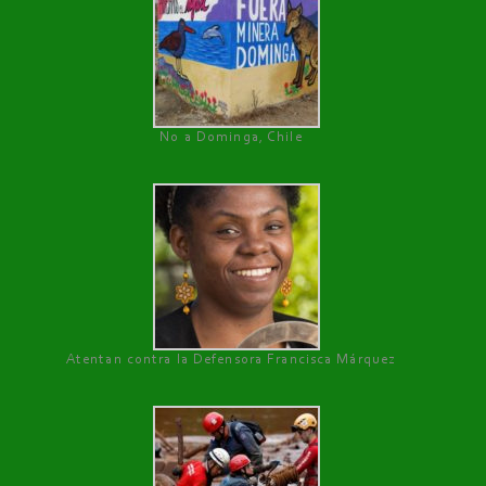
No a Dominga, Chile
Atentan contra la Defensora Francisca Márquez