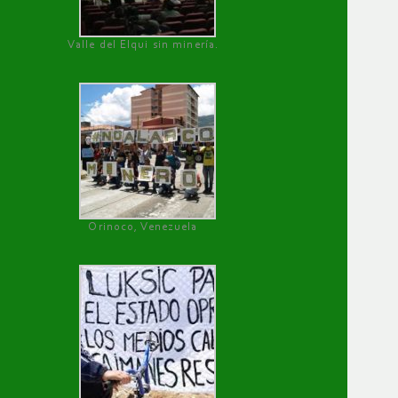
Valle del Elqui sin minería.
Orinoco, Venezuela