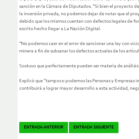
sanción en la Cámara de Diputados.
“Si bien el proyecto d
la inversión privada, no podemos dejar de notar que el proy
debido que los mismos cuentan con defectos legales de for
escrito hecho llegar a La Nación Digital.
“No podemos caer en el error de sancionar una ley con vic
minera a fin de subsanar los defectos actuales de los artículo
Sostuvo que perfectamente pueden ser materia de análisis 
Explicó que “tampoco podemos las Personas y Empresas invo
contribuirá a lograr mayor desarrollo a esta actividad, nega
Navegador
ENTRADA ANTERIOR
ENTRADA SIGUIENTE