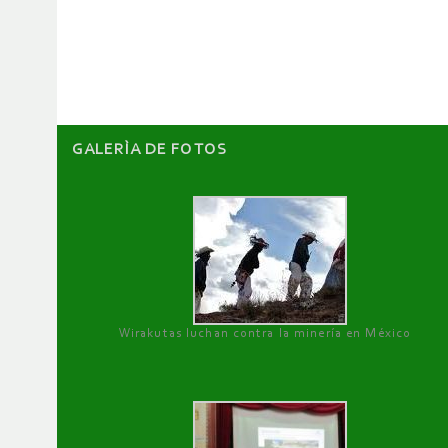
de
artículos
GALERÌA DE FOTOS
Wirakutas luchan contra la minería en México