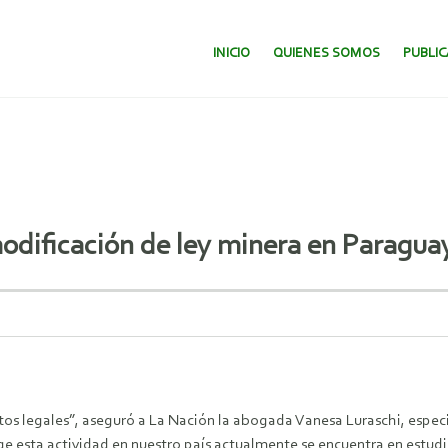
SALTAR AL CONTENIDO.
INICIO
QUIENES SOMOS
PUBLI
modificación de ley minera en Paragua
os legales”, aseguró a La Nación la abogada Vanesa Luraschi, especi
 rige esta actividad en nuestro país actualmente se encuentra en es