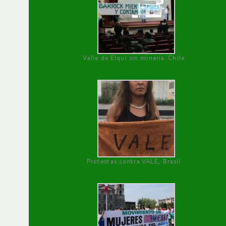
Valle de Elqui sin minería. Chile
Protestas contra VALE, Brasil