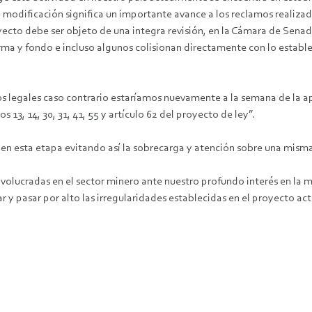
e modificación significa un importante avance a los reclamos realizad
ecto debe ser objeto de una integra revisión, en la Cámara de Senado
ma y fondo e incluso algunos colisionan directamente con lo estable
ios legales caso contrario estaríamos nuevamente a la semana de la 
s 13, 14, 30, 31, 41, 55 y artículo 62 del proyecto de ley”.
en esta etapa evitando así la sobrecarga y atención sobre una mism
lucradas en el sector minero ante nuestro profundo interés en la mo
r y pasar por alto las irregularidades establecidas en el proyecto act