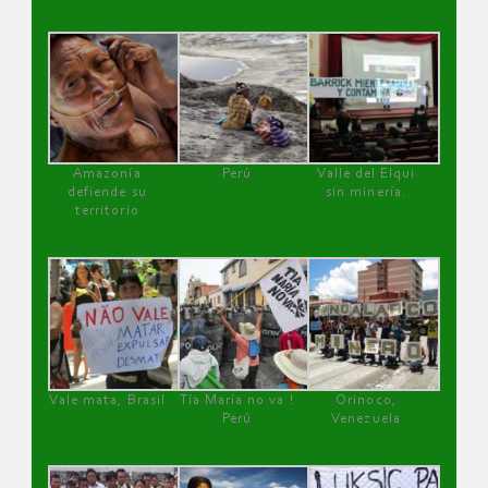
Amazonía
Perú
Valle del Elqui
defiende su
sin minería.
territorio
Vale mata, Brasil
Tía María no va !
Orinoco,
Perú
Venezuela