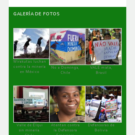
GALERÌA DE FOTOS
Wirakutas luchan
contra la minería
No a Dominga,
VALE mata,
en México
Chile
Brasil
Valle de Elqui
Atentan contra
Defensoras de
sin minería.
la Defensora
Bolivia