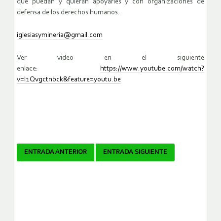
que puedan y quieran apoyarles y con organizaciones de
defensa de los derechos humanos.
iglesiasymineria@gmail.com
Ver video en el siguiente
enlace:
https://www.youtube.com/watch?
v=I1Qvgctnbck&feature=youtu.be
Navegador
ENTRADA ANTERIOR
ENTRADA SIGUIENTE
de
artículos