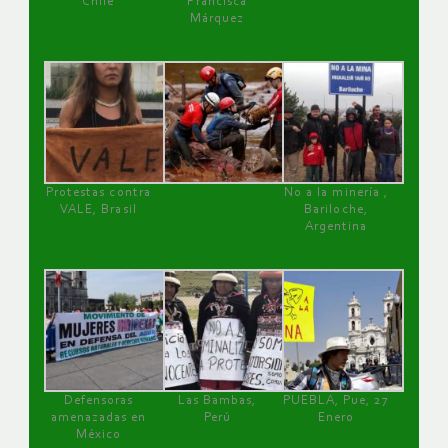
Chile
Francisca
Márquez
Protestas contra
No a la minería ,
VALE, Brasil
Bariloche,
Argentina
Defensoras
Las Bambas,
PUEBLA, Pue, 27
amenazadas en
Perú
Enero
México