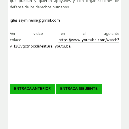
que puedan y quieran apoyarles y con organizaciones de
defensa de los derechos humanos.
iglesiasymineria@gmail.com
Ver video en el siguiente
enlace:
https://www.youtube.com/watch?
v=I1Qvgctnbck&feature=youtu.be
Navegador
ENTRADA ANTERIOR
ENTRADA SIGUIENTE
de
artículos