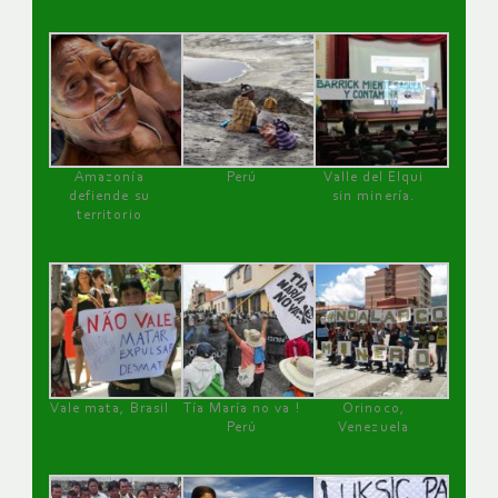
Amazonía
Perú
Valle del Elqui
defiende su
sin minería.
territorio
Vale mata, Brasil
Tía María no va !
Orinoco,
Perú
Venezuela