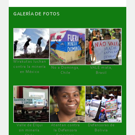
GALERÌA DE FOTOS
Wirakutas luchan
contra la minería
No a Dominga,
VALE mata,
en México
Chile
Brasil
Valle de Elqui
Atentan contra
Defensoras de
sin minería.
la Defensora
Bolivia