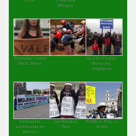
Chile
Francisca
Márquez
Protestas contra
No a la minería ,
VALE, Brasil
Bariloche,
Argentina
Defensoras
Las Bambas,
PUEBLA, Pue, 27
amenazadas en
Perú
Enero
México