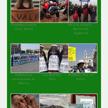
Protestas contra
No a la minería ,
VALE, Brasil
Bariloche,
Argentina
Defensoras
Las Bambas,
PUEBLA, Pue, 27
amenazadas en
Perú
Enero
México