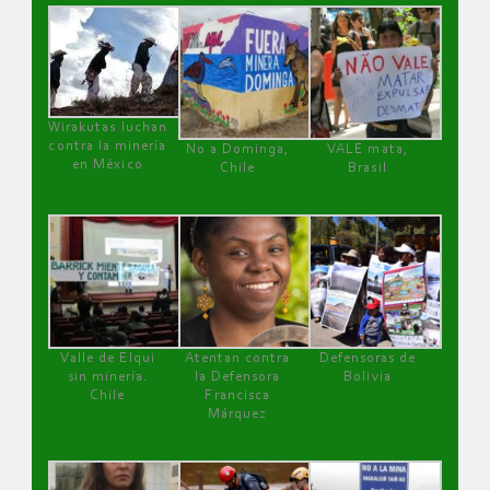
Wirakutas luchan
contra la minería
No a Dominga,
VALE mata,
en México
Chile
Brasil
Valle de Elqui
Atentan contra
Defensoras de
sin minería.
la Defensora
Bolivia
Chile
Francisca
Márquez