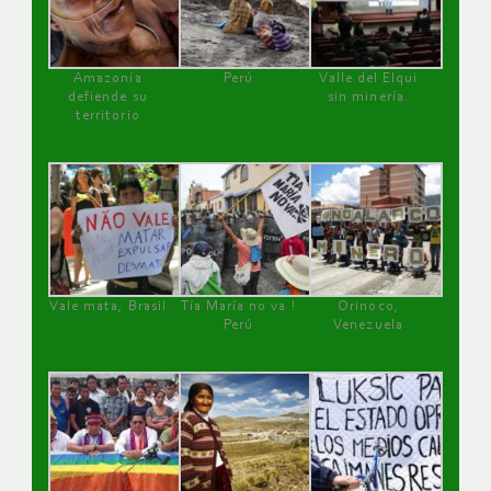
Amazonía
Perú
Valle del Elqui
defiende su
sin minería.
territorio
Vale mata, Brasil
Tía María no va !
Orinoco,
Perú
Venezuela