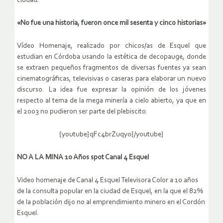
ciudad.
«No fue una historia, fueron once mil sesenta y cinco historias»
Vídeo Homenaje, realizado por chicos/as de Esquel que
estudian en Córdoba usando la estética de decopauge, donde
se extraen pequeños fragmentos de diversas fuentes ya sean
cinematográficas, televisivas o caseras para elaborar un nuevo
discurso. La idea fue expresar la opinión de los jóvenes
respecto al tema de la mega minería a cielo abierto, ya que en
el 2003 no pudieron ser parte del plebiscito.
{youtube}qFc4brZuqyo{/youtube}
NO A LA MINA 10 Años spot Canal 4 Esquel
Video homenaje de Canal 4 Esquel Televisora Color a 10 años
de la consulta popular en la ciudad de Esquel, en la que el 82%
de la población dijo no al emprendimiento minero en el Cordón
Esquel.