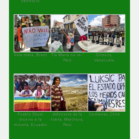
territorio
Vale mata, Brasil
Tía María no va !
Orinoco,
Perú
Venezuela
Pueblo Shuar
defensora de la
Caimanes, Chile
dice no a la
tierra, Melchora,
minería, Ecuador
Perú