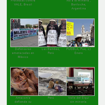
Protestas contra
No a la minería ,
VALE, Brasil
Bariloche,
Argentina
Defensoras
Las Bambas,
PUEBLA, Pue, 27
amenazadas en
Perú
Enero
México
Amazonía
Perú
Valle del Elqui
defiende su
sin minería.