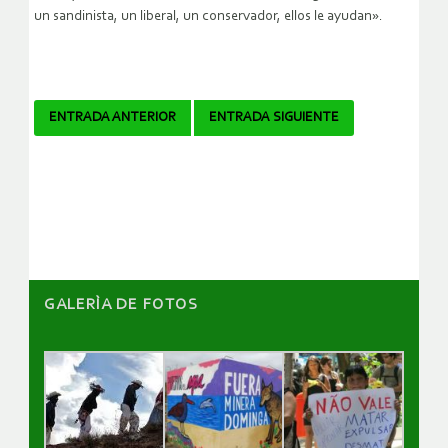
un sandinista, un liberal, un conservador, ellos le ayudan».
Navegador
ENTRADA ANTERIOR
ENTRADA SIGUIENTE
de
artículos
GALERÌA DE FOTOS