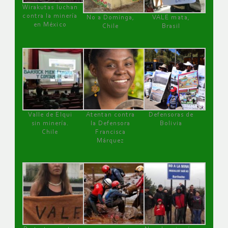
Wirakutas luchan
contra la minería
No a Dominga,
VALE mata,
en México
Chile
Brasil
Valle de Elqui
Atentan contra
Defensoras de
sin minería.
la Defensora
Bolivia
Chile
Francisca
Márquez