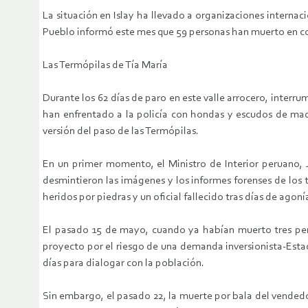
La situación en Islay ha llevado a organizaciones internac
Pueblo informó este mes que 59 personas han muerto en co
Las Termópilas de Tía María
Durante los 62 días de paro en este valle arrocero, inter
han enfrentado a la policía con hondas y escudos de mad
versión del paso de las Termópilas.
En un primer momento, el Ministro de Interior peruano, 
desmintieron las imágenes y los informes forenses de los 
heridos por piedras y un oficial fallecido tras días de agoní
El pasado 15 de mayo, cuando ya habían muerto tres perso
proyecto por el riesgo de una demanda inversionista-Est
días para dialogar con la población.
Sin embargo, el pasado 22, la muerte por bala del vendedor