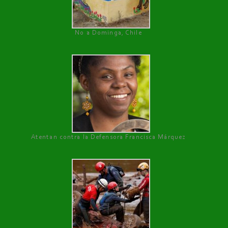
No a Dominga, Chile
Atentan contra la Defensora Francisca Márquez