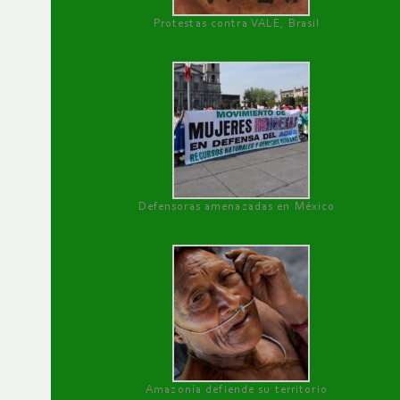
Protestas contra VALE, Brasil
Defensoras amenazadas en México
Amazonía defiende su territorio