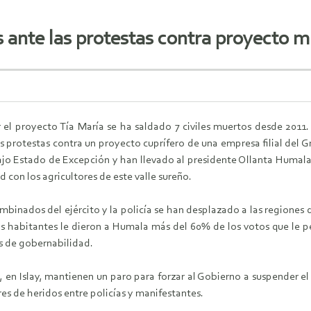
s ante las protestas contra proyecto 
el proyecto Tía María se ha saldado 7 civiles muertos desde 2011. 
s protestas contra un proyecto cuprífero de una empresa filial del 
jo Estado de Excepción y han llevado al presidente Ollanta Humala a
d con los agricultores de este valle sureño.
mbinados del ejército y la policía se han desplazado a las regione
s habitantes le dieron a Humala más del 60% de los votos que le pe
is de gobernabilidad.
 en Islay, mantienen un paro para forzar al Gobierno a suspender el
es de heridos entre policías y manifestantes.