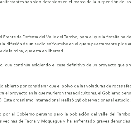
ifestantes han sido detenidos en el marco de la suspensión de las 
l Frente de Defensa del Valle del Tambo, para el que la fiscalía ha d
ras la difusión de un audio en Youtube en el que supuestamente pide 
 de la mina, que está en libertad.
, que continúa exigiendo el cese definitivo de un proyecto que prev
jo abierto por considerar que el polvo de las voladuras de rocas afe
ntra el proyecto en la que murieron tres agricultores, el Gobierno p
. Este organismo internacional realizó 138 observaciones al estudio.
o por el Gobierno peruano pero la población del valle del Tambo
s vecinas de Tacna y Moquegua y ha enfrentado graves denuncias