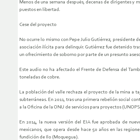
Menos de una semana después, decenas de dirigentes y man
puestos en libertad.
Cese del proyecto
No ocurre lo mismo con Pepe Julio Gutiérrez, presidente de
asociación ilícita para delinquir. Gutiérrez fue detenido t
un ofrecimiento de soborno por parte de un presunto asesor
Este audio no ha afectado el Frente de Defensa del Tambo
toneladas de cobre.
La población del valle rechaza el proyecto de la mina a ta
subterráneas. En 2011, tras una primera rebelión social co
a la Oficina de la ONU de servicios para proyectos (UNOPS)
En 2014, la nueva versión del EIA fue aprobada de nuev
mexicanos, que opera desde hace 50 años en las regione
fundición de Ilo (Moquegua).