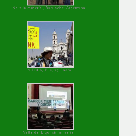
No a la minería , Bariloche, Argentina
PUEBLA, Pue, 27 Enero
Valle del Elqui sin minería.