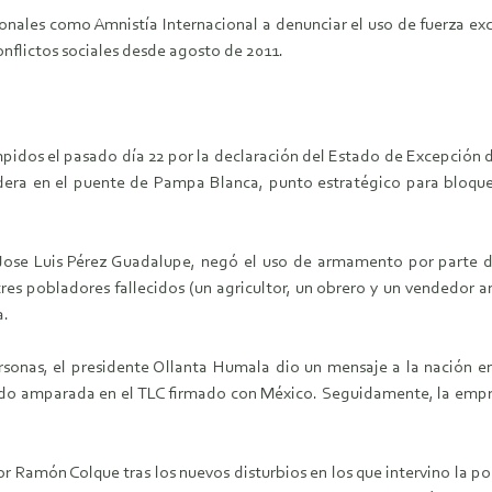
ionales como Amnistía Internacional a denunciar el uso de fuerza exc
nflictos sociales desde agosto de 2011.
rumpidos el pasado día 22 por la declaración del Estado de Excepción
era en el puente de Pampa Blanca, punto estratégico para bloquea
Jose Luis Pérez Guadalupe, negó el uso de armamento por parte de 
tres pobladores fallecidos (un agricultor, un obrero y un vendedor a
a.
nas, el presidente Ollanta Humala dio un mensaje a la nación en e
ado amparada en el TLC firmado con México. Seguidamente, la emp
 Ramón Colque tras los nuevos disturbios en los que intervino la po