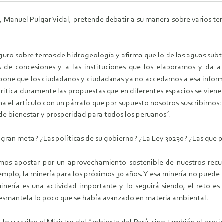
, Manuel Pulgar Vidal, pretende debatir a su manera sobre varios te
guro sobre temas de hidrogeología y afirma que lo de las aguas subte
 de concesiones y a las instituciones que los elaboramos y da 
one que los ciudadanos y ciudadanas ya no accedamos a esa informac
critica duramente las propuestas que en diferentes espacios se vien
ina el artículo con un párrafo que por supuesto nosotros suscribimo
 de bienestar y prosperidad para todos los peruanos”.
 gran meta? ¿Las políticas de su gobierno? ¿La Ley 30230? ¿Las que 
mos apostar por un aprovechamiento sostenible de nuestros recur
mplo, la minería para los próximos 30 años. Y esa minería no puede 
ería es una actividad importante y lo seguirá siendo, el reto es 
desmantela lo poco que se había avanzado en materia ambiental.