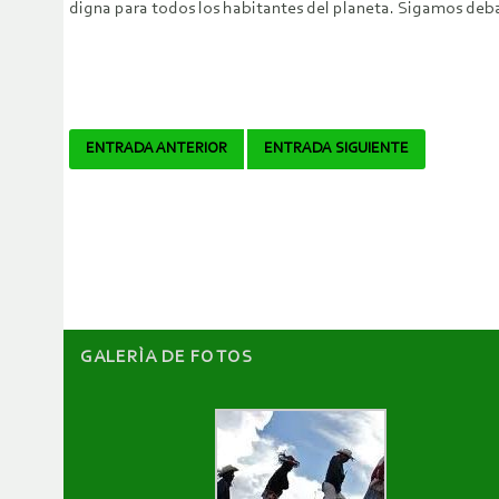
digna para todos los habitantes del planeta. Sigamos deb
Navegador
ENTRADA ANTERIOR
ENTRADA SIGUIENTE
de
artículos
GALERÌA DE FOTOS