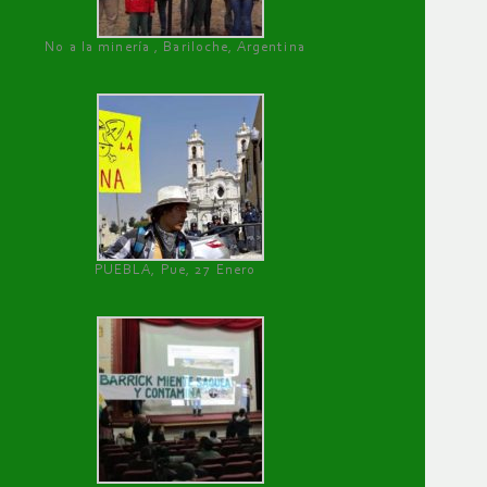
No a la minería , Bariloche, Argentina
PUEBLA, Pue, 27 Enero