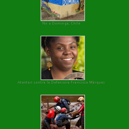
No a Dominga, Chile
Atentan contra la Defensora Francisca Márquez