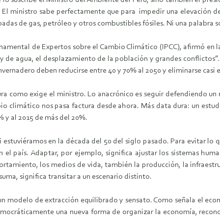
 lo suscribe el Ministro del Ambiente del Perú, sino también el pres
 El ministro sabe perfectamente que para impedir una elevación d
badas de gas, petróleo y otros combustibles fósiles. Ni una palabra 
rnamental de Expertos sobre el Cambio Climático (IPCC), afirmó en la
 y de agua, el desplazamiento de la población y grandes conflictos”
vernadero deben reducirse entre 40 y 70% al 2050 y eliminarse casi e
ra como exige el ministro. Lo anacrónico es seguir defendiendo un m
io climático nos pasa factura desde ahora. Más data dura: un estudi
% y al 2015 de más del 20%.
tuviéramos en la década del 50 del siglo pasado. Para evitar lo que
en el país. Adaptar, por ejemplo, significa ajustar los sistemas hum
miento, los medios de vida, también la producción, la infraestructur
ma, significa transitar a un escenario distinto.
r un modelo de extracción equilibrado y sensato. Como señala el econ
emocráticamente una nueva forma de organizar la economía, recono