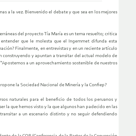
mas a la vez. Bienvenido el debate y que sea en los mejores
rráneas del proyecto Tía María es un tema resuelto; critica
a entender que le molesta que el Ingemmet difunda esta
ión? Finalmente, en entrevistas y en un reciente artículo
en construyendo y apuntan a transitar del actual modelo de
s: “Apostemos a un aprovechamiento sostenible de nuestros
propone la Sociedad Nacional de Minería y la Confiep?
sos naturales para el beneficio de todos los peruanos y
ser la que hemos visto y la que algunos han padecido en las
transitar a un escenario distinto y no seguir defendiendo