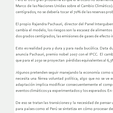
Pero el otro gran problema es que el artículo no solamente
Marco de las Naciones Unidas sobre el Cambio Climático).
centígrados, no se debería tocar el 70% de las reservas pro
El propio Rajendra Pachauri, director del Panel Intergube
cambia el modelo, los riesgos son la escasez de alimentos
dos grados centígrados, las emisiones de gases de efecto in
Esto es realidad pura y dura y para nada bucólica. Data du
anuncia Pachauri, premio nobel 2007 con el IPCC. El camb
que para el 2030 se proyectan pérdidas equivalentes al 6,3
Algunos pretenden seguir manejando la economía como si es
necesita una férrea voluntad política, algo que no se ve 
adaptación implica modificar consecuentemente el comporta
eventos climáticos ya experimentados y los esperados. En su
De eso se tratan las transiciones y la necesidad de pensa
para países como el Perú se sintetiza en cómo procesar d