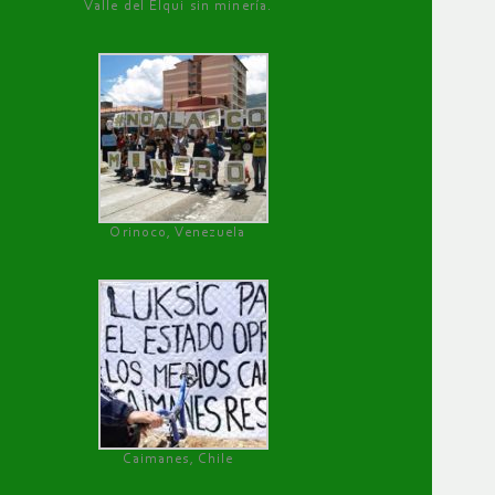
Valle del Elqui sin minería.
Orinoco, Venezuela
Caimanes, Chile