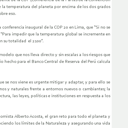
idente de la COP (Conferencia de la Partes de la Convención
e la temperatura del planeta por encima de los dos grados
sobre eso.
 conferencia inaugural de la COP 20 en Lima, que “Si no se
. “Para impedir que la temperatura global se incremente en
n su totalidad el 2100”.
odelo que nos lleva directo y sin escalas a los riesgos que
o hecho para el Banco Central de Reserva del Perú calcula
 se nos viene es urgente mitigar y adaptar, y para ello se
anos y naturales frente a entornos nuevos o cambiantes; la
a, las leyes, políticas e instituciones en respuesta a los
omista Alberto Acosta, el gran reto para todo el planeta y
ciendo los límites de la Naturaleza y asegurando una vida