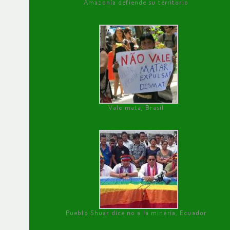
Amazonía defiende su territorio
Vale mata, Brasil
Pueblo Shuar dice no a la minería, Ecuador