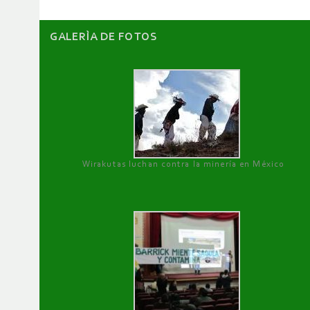
GALERÌA DE FOTOS
Wirakutas luchan contra la minería en México