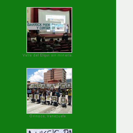
Valle del Elqui sin minería.
Orinoco, Venezuela