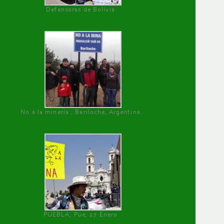
Defensoras de Bolivia
No a la minería , Bariloche, Argentina
PUEBLA, Pue, 27 Enero