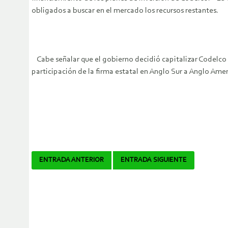
obligados a buscar en el mercado los recursos restantes.
Cabe señalar que el gobierno decidió capitalizar Codelco en
participación de la firma estatal en Anglo Sur a Anglo Amer
Navegador
ENTRADA ANTERIOR
ENTRADA SIGUIENTE
de
artículos