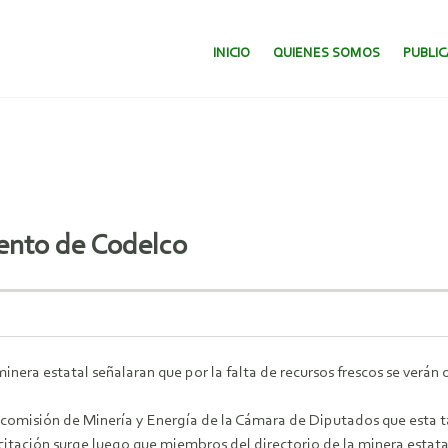
SALTAR AL CONTENIDO.
INICIO
QUIENES SOMOS
PUBLI
ento de Codelco
inera estatal señalaran que por la falta de recursos frescos se verán 
la comisión de Minería y Energía de la Cámara de Diputados que esta t
tación surge luego que miembros del directorio de la minera estatal 