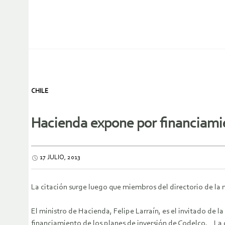
CHILE
Hacienda expone por financiami
17 JULIO, 2013
La citación surge luego que miembros del directorio de la m
El ministro de Hacienda, Felipe Larraín, es el invitado de 
financiamiento de los planes de inversión de Codelco. La ci