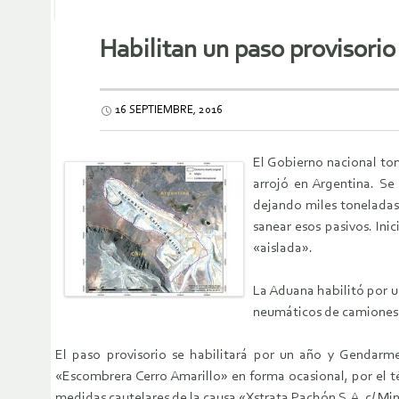
Habilitan un paso provisorio
16 SEPTIEMBRE, 2016
El Gobierno nacional to
arrojó en Argentina. Se
dejando miles toneladas
sanear esos pasivos. In
«aislada».
La Aduana habilitó por u
neumáticos de camiones y
El paso provisorio se habilitará por un año y Gendarmer
«Escombrera Cerro Amarillo» en forma ocasional, por el t
medidas cautelares de la causa «Xstrata Pachón S.A. c/ Min