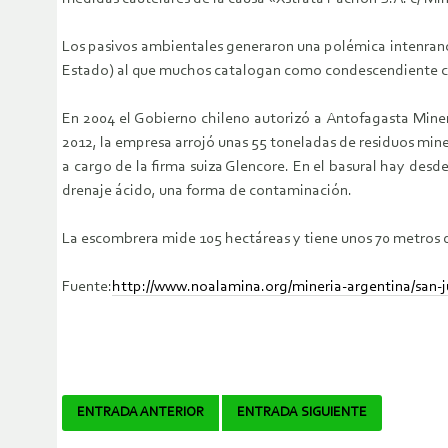
Los pasivos ambientales generaron una polémica intenranci
Estado) al que muchos catalogan como condescendiente c
En 2004 el Gobierno chileno autorizó a Antofagasta Miner
2012, la empresa arrojó unas 55 toneladas de residuos mine
a cargo de la firma suiza Glencore. En el basural hay des
drenaje ácido, una forma de contaminación.
La escombrera mide 105 hectáreas y tiene unos 70 metros de
Fuente:
http://www.noalamina.org/mineria-argentina/san-j
Navegador
ENTRADA ANTERIOR
ENTRADA SIGUIENTE