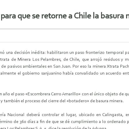
 para que se retorne a Chile la basura
mó una decisión inédita: habilitaron un paso fronterizo temporal p
 trata de Minera Los Pelambres, de Chile, que arrojó residuos y m
 de pasivos ambientales en San Juan. Por eso la minera Xtrata Pac
icialmente el gobierno sanjuanino había convalidado un acuerdo en
n año el paso «Escombrera Cerro Amarillo» con el único objeto de que 
 también el proceso del cierre del «botadero» de basura minera.
ía Nacional deberá controlar el lugar, ubicado en Calingasta, en 
érmino de 360 días a fin de que se dé cumplimiento a lo ordenado p
era Los Pelambres S.A. «, dice la resolución de la Aduana.