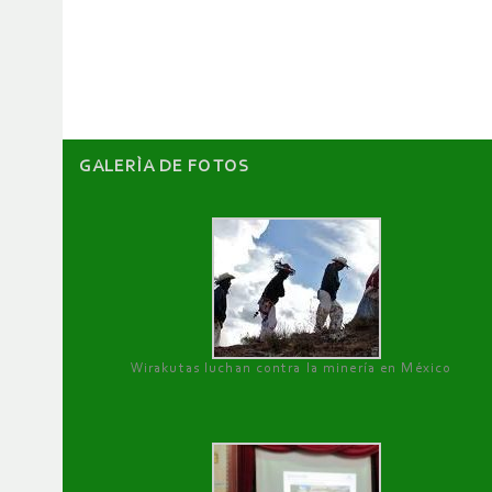
de
artículos
GALERÌA DE FOTOS
Wirakutas luchan contra la minería en México