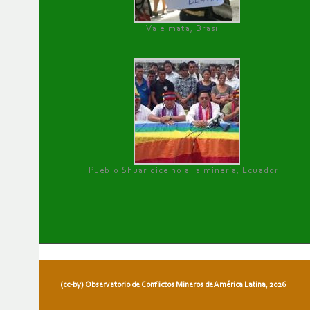
Vale mata, Brasil
Pueblo Shuar dice no a la minería, Ecuador
(cc-by) Observatorio de Conflictos Mineros de América Latina, 2026