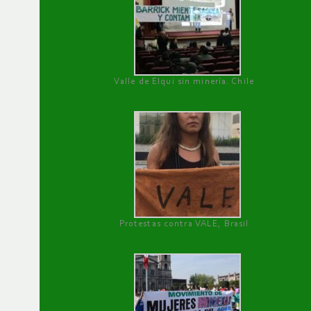
Valle de Elqui sin minería. Chile
Protestas contra VALE, Brasil