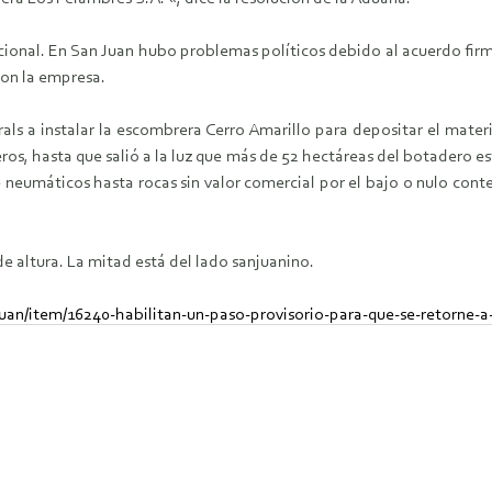
onal. En San Juan hubo problemas políticos debido al acuerdo firma
on la empresa.
als a instalar la escombrera Cerro Amarillo para depositar el mate
ros, hasta que salió a la luz que más de 52 hectáreas del botadero es
de neumáticos hasta rocas sin valor comercial por el bajo o nulo con
 altura. La mitad está del lado sanjuanino.
uan/item/16240-habilitan-un-paso-provisorio-para-que-se-retorne-a