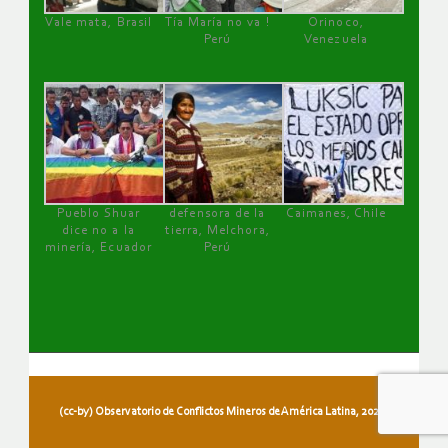
Vale mata, Brasil
Tía María no va !
Orinoco,
Perú
Venezuela
Pueblo Shuar
defensora de la
Caimanes, Chile
dice no a la
tierra, Melchora,
minería, Ecuador
Perú
(cc-by) Observatorio de Conflictos Mineros de América Latina, 2026