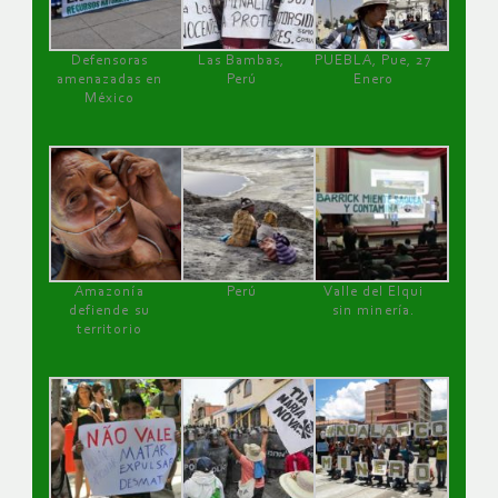
Defensoras
Las Bambas,
PUEBLA, Pue, 27
amenazadas en
Perú
Enero
México
Amazonía
Perú
Valle del Elqui
defiende su
sin minería.
territorio