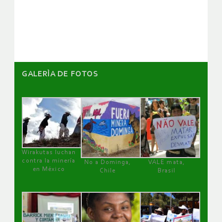
de
artículos
GALERÌA DE FOTOS
Wirakutas luchan
contra la minería
No a Dominga,
VALE mata,
en México
Chile
Brasil