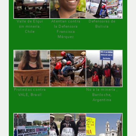
Valle de Elqui
Atentan contra
Defensoras de
sin minería.
la Defensora
Bolivia
Chile
Francisca
Márquez
Protestas contra
No a la minería ,
VALE, Brasil
Bariloche,
Argentina