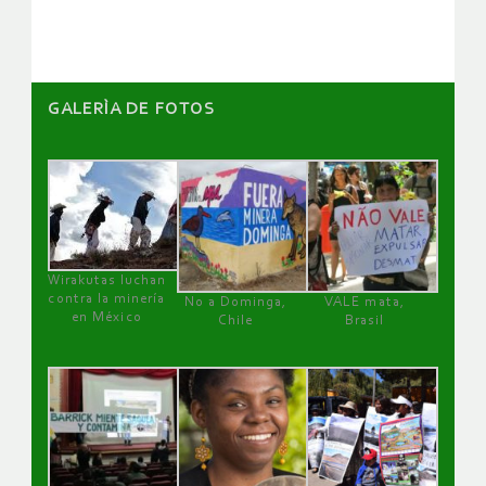
artículos
GALERÌA DE FOTOS
Wirakutas luchan
contra la minería
No a Dominga,
VALE mata,
en México
Chile
Brasil