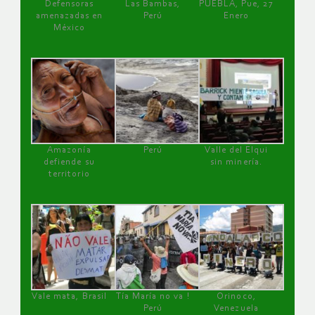
Defensoras
Las Bambas,
PUEBLA, Pue, 27
amenazadas en
Perú
Enero
México
Amazonía
Perú
Valle del Elqui
defiende su
sin minería.
territorio
Vale mata, Brasil
Tía María no va !
Orinoco,
Perú
Venezuela