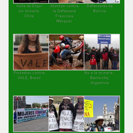
Valle de Elqui
Atentan contra
Defensoras de
sin minería.
la Defensora
Bolivia
Chile
Francisca
Márquez
Protestas contra
No a la minería ,
VALE, Brasil
Bariloche,
Argentina