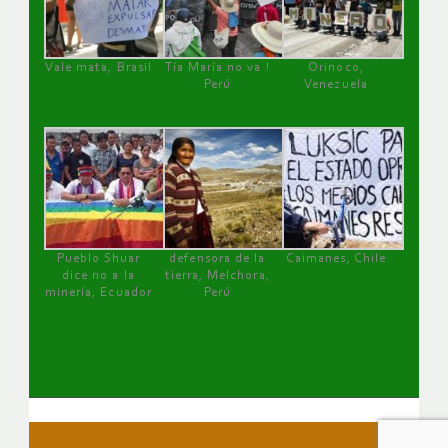
Vale mata, Brasil
Tía María no va !
Orinoco,
Perú
Venezuela
Pueblo Shuar
defensora de la
Caimanes, Chile
dice no a la
tierra, Melchora,
minería, Ecuador
Perú