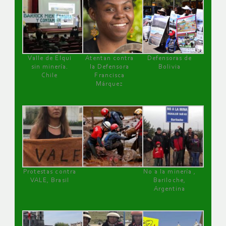
Valle de Elqui
Atentan contra
Defensoras de
sin minería.
la Defensora
Bolivia
Chile
Francisca
Márquez
Protestas contra
No a la minería ,
VALE, Brasil
Bariloche,
Argentina