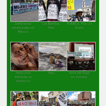
Defensoras
Las Bambas,
PUEBLA, Pue, 27
amenazadas en
Perú
Enero
México
Amazonía
Perú
Valle del Elqui
defiende su
sin minería.
territorio