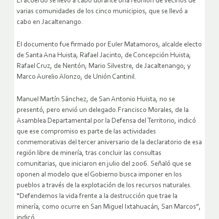
El acuerdo se llevó a cabo durante una reunión de vecinos de
varias comunidades de los cinco municipios, que se llevó a
cabo en Jacaltenango.
El documento fue firmado por Euler Matamoros, alcalde electo
de Santa Ana Huista; Rafael Jacinto, de Concepción Huista;
Rafael Cruz, de Nentón; Mario Silvestre, de Jacaltenango; y
Marco Aurelio Alonzo, de Unión Cantinil.
Manuel Martín Sánchez, de San Antonio Huista, no se
presentó, pero envió un delegado.Francisco Morales, de la
Asamblea Departamental por la Defensa del Territorio, indicó
que ese compromiso es parte de las actividades
conmemorativas del tercer aniversario de la declaratorio de esa
región libre de minería, tras concluir las consultas
comunitarias, que iniciaron en julio del 2006. Señaló que se
oponen al modelo que el Gobierno busca imponer en los
pueblos a través de la explotación de los recursos naturales.
“Defendemos la vida frente a la destrucción que trae la
minería, como ocurre en San Miguel Ixtahuacán, San Marcos”,
indicó.