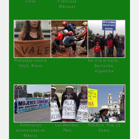
Chile
Francisca
Márquez
Protestas contra
No a la minería ,
VALE, Brasil
Bariloche,
Argentina
Defensoras
Las Bambas,
PUEBLA, Pue, 27
amenazadas en
Perú
Enero
México