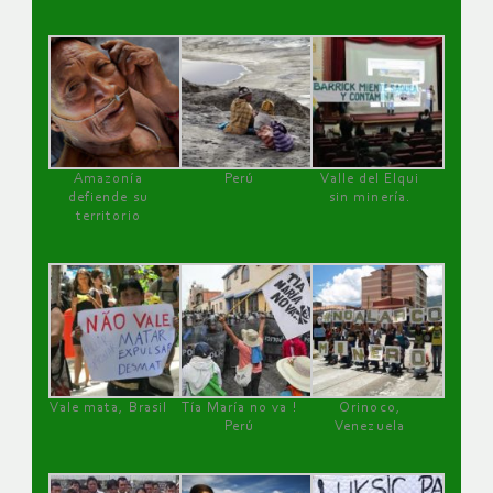
Amazonía
Perú
Valle del Elqui
defiende su
sin minería.
territorio
Vale mata, Brasil
Tía María no va !
Orinoco,
Perú
Venezuela