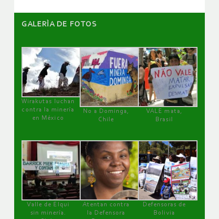
GALERÌA DE FOTOS
Wirakutas luchan
contra la minería
No a Dominga,
VALE mata,
en México
Chile
Brasil
Valle de Elqui
Atentan contra
Defensoras de
sin minería.
la Defensora
Bolivia