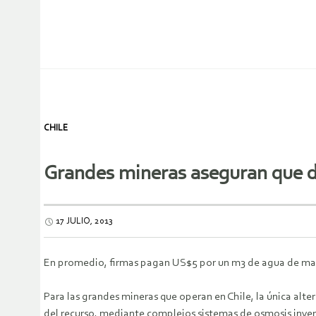
CHILE
Grandes mineras aseguran que de
17 JULIO, 2013
En promedio, firmas pagan US$5 por un m3 de agua de mar d
Para las grandes mineras que operan en Chile, la única alte
del recurso, mediante complejos sistemas de osmosis inver