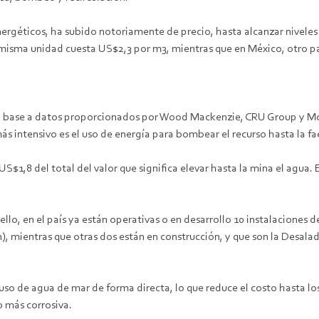
ergéticos, ha subido notoriamente de precio, hasta alcanzar nivele
isma unidad cuesta US$2,3 por m3, mientras que en México, otro p
n base a datos proporcionados por Wood Mackenzie, CRU Group y McKi
ás intensivo es el uso de energía para bombear el recurso hasta la fa
$1,8 del total del valor que significa elevar hasta la mina el agua. 
ello, en el país ya están operativas o en desarrollo 10 instalaciones d
on), mientras que otras dos están en construcción, y que son la Desal
 uso de agua de mar de forma directa, lo que reduce el costo hasta lo
o más corrosiva.