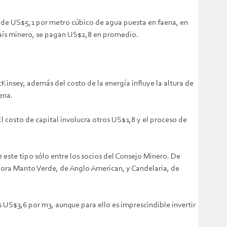
s de US$5,1 por metro cúbico de agua puesta en faena, en
aís minero, se pagan US$2,8 en promedio.
nsey, además del costo de la energía influye la altura de
ena.
El costo de capital involucra otros US$1,8 y el proceso de
e este tipo sólo entre los socios del Consejo Minero. De
adora Manto Verde, de Anglo American, y Candelaria, de
s US$3,6 por m3, aunque para ello es imprescindible invertir