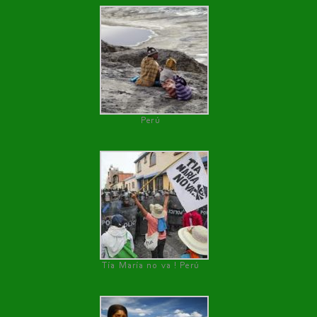
Perú
Tía María no va ! Perú