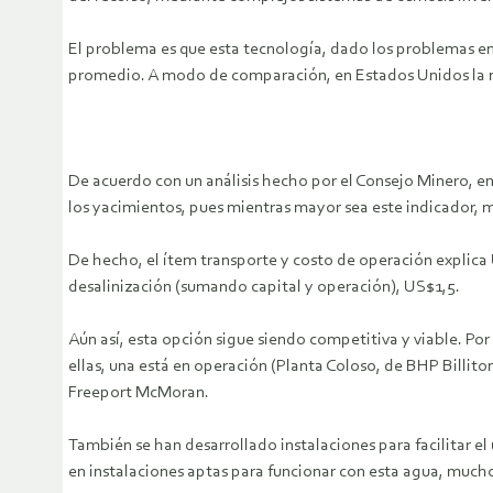
El problema es que esta tecnología, dado los problemas en
promedio. A modo de comparación, en Estados Unidos la m
De acuerdo con un análisis hecho por el Consejo Minero, e
los yacimientos, pues mientras mayor sea este indicador, m
De hecho, el ítem transporte y costo de operación explica US
desalinización (sumando capital y operación), US$1,5.
Aún así, esta opción sigue siendo competitiva y viable. Por 
ellas, una está en operación (Planta Coloso, de BHP Billit
Freeport McMoran.
También se han desarrollado instalaciones para facilitar el
en instalaciones aptas para funcionar con esta agua, much