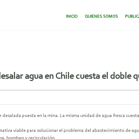
SALTAR AL CONTENIDO.
INICIO
QUIENES SOMOS
PUBLI
salar agua en Chile cuesta el doble 
esalada puesta en la mina. La misma unidad de agua fresca cuesta U
rnativa viable para solucionar el problema del abastecimiento de agua
sa, bombeo y recirculación.