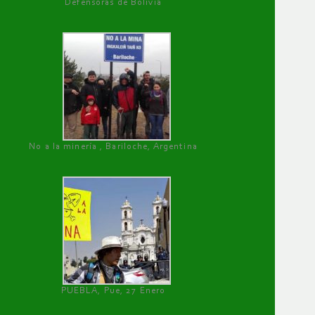
Defensoras de Bolivia
No a la minería , Bariloche, Argentina
PUEBLA, Pue, 27 Enero