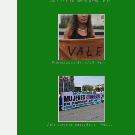
Valle de Elqui sin minería. Chile
Protestas contra VALE, Brasil
Defensoras amenazadas en México