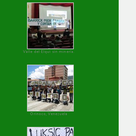
Valle del Elqui sin minería.
Orinoco, Venezuela