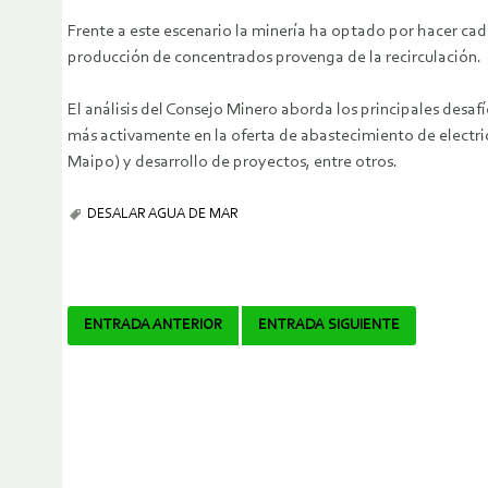
Frente a este escenario la minería ha optado por hacer cad
producción de concentrados provenga de la recirculación.
El análisis del Consejo Minero aborda los principales desaf
más activamente en la oferta de abastecimiento de electri
Maipo) y desarrollo de proyectos, entre otros.
DESALAR AGUA DE MAR
Navegador
ENTRADA ANTERIOR
ENTRADA SIGUIENTE
de
artículos