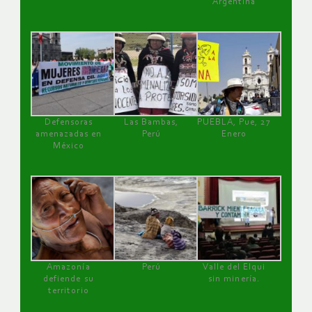
Argentina
Defensoras
Las Bambas,
PUEBLA, Pue, 27
amenazadas en
Perú
Enero
México
Amazonía
Perú
Valle del Elqui
defiende su
sin minería.
territorio