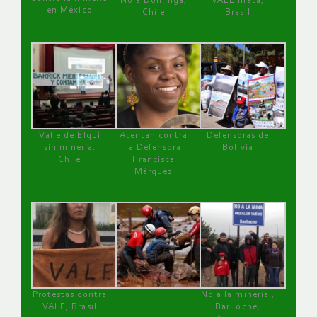
No a Dominga,
VALE mata,
en México
Chile
Brasil
Valle de Elqui
Atentan contra
Defensoras de
sin minería.
la Defensora
Bolivia
Chile
Francisca
Márquez
Protestas contra
No a la minería ,
VALE, Brasil
Bariloche,