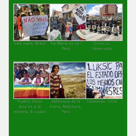
Vale mata, Brasil
Tía María no va !
Orinoco,
Perú
Venezuela
Pueblo Shuar
defensora de la
Caimanes, Chile
dice no a la
tierra, Melchora,
minería, Ecuador
Perú