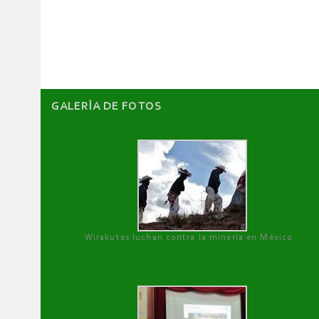
de
artículos
GALERÌA DE FOTOS
Wirakutas luchan contra la minería en México