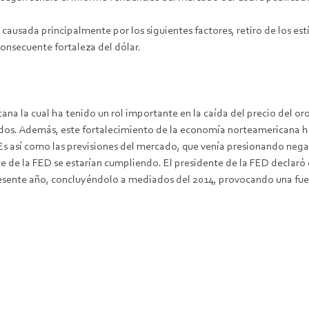
causada principalmente por los siguientes factores, retiro de los e
onsecuente fortaleza del dólar.
a la cual ha tenido un rol importante en la caída del precio del oro y
íodos. Además, este fortalecimiento de la economía norteamericana h
s así como las previsiones del mercado, que venía presionando negati
te de la FED se estarían cumpliendo. El presidente de la FED declaró
 presente año, concluyéndolo a mediados del 2014, provocando una fu