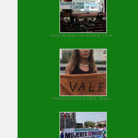
Valle de Elqui sin minería. Chile
Protestas contra VALE, Brasil