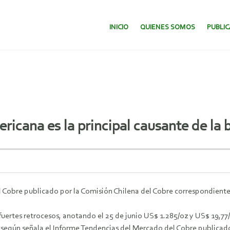
SALTAR AL CONTENIDO.
INICIO
QUIENES SOMOS
PUBLI
icana es la principal causante de la ba
Cobre publicado por la Comisión Chilena del Cobre correspondiente a
fuertes retrocesos, anotando el 25 de junio US$ 1.285/oz y US$ 19,77
a, según señala el Informe Tendencias del Mercado del Cobre publicad