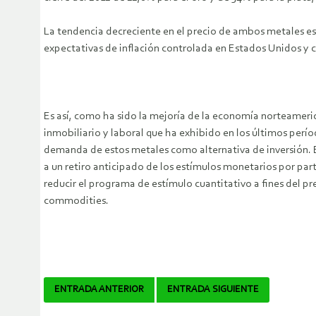
La tendencia decreciente en el precio de ambos metales es 
expectativas de inflación controlada en Estados Unidos y c
Es así, como ha sido la mejoría de la economía norteamerican
inmobiliario y laboral que ha exhibido en los últimos per
demanda de estos metales como alternativa de inversión. E
a un retiro anticipado de los estímulos monetarios por par
reducir el programa de estímulo cuantitativo a fines del
commodities.
Navegador
ENTRADA ANTERIOR
ENTRADA SIGUIENTE